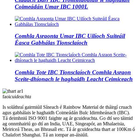
Coimeádán Umar IBC 1000L
Comhla Asraonta Umar IBC Uilíoch Suiteáil
Éasca Gabhálas Tionsclaíoch
Comhla Tote IBC Tionsclaíoch Comhla Asraon
Sceite-dhíonach le haghaidh Leacht Ceimiceach
faoi
cuideachta
Is soláthraí gairmiúil Síneach é Rainbow Material de tháirgí cruach
agus gabhálais le haghaidh Coimeádán Bulc Idirmheánach (IBC).
Tá deimhniú ISO 9001 faighte ag ár gcuideachta. Go dtí seo táimid
ag onnmhairiú go dtí an India, UAE, Singeapór, an Mhalaeisia,
Meiriceá Theas, an Bhrasaíl etc. Tá ár gcuideachta thart ar 100Km ó
Chalafort Shanghai. Tá an iompar an-áisiúil.