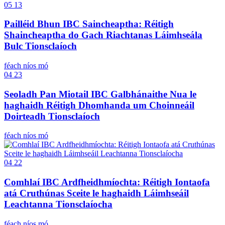
05
13
Pailléid Bhun IBC Saincheaptha: Réitigh
Shaincheaptha do Gach Riachtanas Láimhseála
Bulc Tionsclaíoch
féach níos mó
04
23
Seoladh Pan Miotail IBC Galbhánaithe Nua le
haghaidh Réitigh Dhomhanda um Choinneáil
Doirteadh Tionsclaíoch
féach níos mó
04
22
Comhlaí IBC Ardfheidhmíochta: Réitigh Iontaofa
atá Cruthúnas Sceite le haghaidh Láimhseáil
Leachtanna Tionsclaíocha
féach níos mó