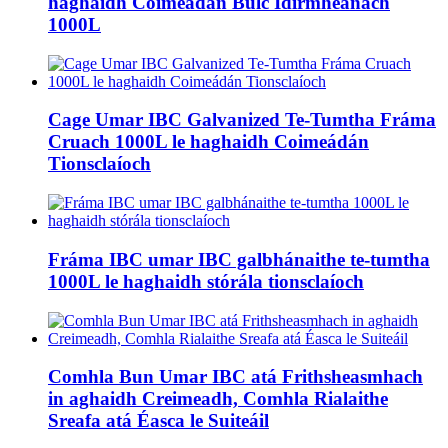
haghaidh Coimeádán Bulc Idirmheánach
1000L
Cage Umar IBC Galvanized Te-Tumtha Fráma
Cruach 1000L le haghaidh Coimeádán
Tionsclaíoch
Fráma IBC umar IBC galbhánaithe te-tumtha
1000L le haghaidh stórála tionsclaíoch
Comhla Bun Umar IBC atá Frithsheasmhach
in aghaidh Creimeadh, Comhla Rialaithe
Sreafa atá Éasca le Suiteáil