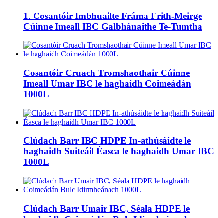
1. Cosantóir Imbhuailte Fráma Frith-Meirge
Cúinne Imeall IBC Galbhánaithe Te-Tumtha
Cosantóir Cruach Tromshaothair Cúinne
Imeall Umar IBC le haghaidh Coimeádán
1000L
Clúdach Barr IBC HDPE In-athúsáidte le
haghaidh Suiteáil Éasca le haghaidh Umar IBC
1000L
Clúdach Barr Umair IBC, Séala HDPE le