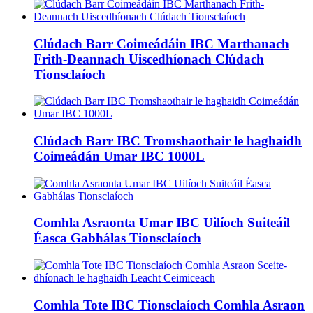
Clúdach Barr Coimeádáin IBC Marthanach
Frith-Deannach Uiscedhíonach Clúdach
Tionsclaíoch
Clúdach Barr IBC Tromshaothair le haghaidh
Coimeádán Umar IBC 1000L
Comhla Asraonta Umar IBC Uilíoch Suiteáil
Éasca Gabhálas Tionsclaíoch
Comhla Tote IBC Tionsclaíoch Comhla Asraon