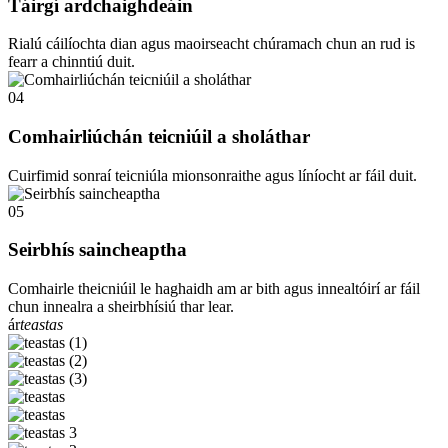
Táirgí ardchaighdeáin
Rialú cáilíochta dian agus maoirseacht chúramach chun an rud is
fearr a chinntiú duit.
04
Comhairliúchán teicniúil a sholáthar
Cuirfimid sonraí teicniúla mionsonraithe agus líníocht ar fáil duit.
05
Seirbhís saincheaptha
Comhairle theicniúil le haghaidh am ar bith agus innealtóirí ar fáil
chun innealra a sheirbhísiú thar lear.
ár
teastas