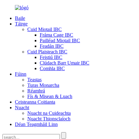
Baile
Táirge
Cuid Miotail IBC
Fráma Cage IBC
Pailléad Miotail IBC
Feadán IBC
Cuid Plaisteach IBC
Feistiú IBC
Clúdach Barr Umair IBC
Comhla IBC
Fúinn
Teastas
Turas Monarcha
Réamhrá
Fís & Misean & Luach
Ceisteanna Coitianta
Nuacht
Nuacht na Cuideachta
Nuacht Thionsclaíoch
Déan Teagmháil Linn