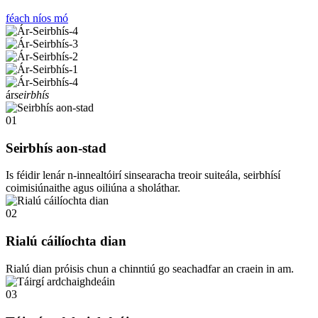
féach níos mó
ár
seirbhís
01
Seirbhís aon-stad
Is féidir lenár n-innealtóirí sinsearacha treoir suiteála, seirbhísí
coimisiúnaithe agus oiliúna a sholáthar.
02
Rialú cáilíochta dian
Rialú dian próisis chun a chinntiú go seachadfar an craein in am.
03