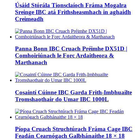
Úsáid Stórála Tionsclaíoch Fráma Mogalra
Sreinge IBC atá Frithsheasmhach in aghaidh
Creimeadh
Panna Bonn IBC Cruach Préimhe DX51D |
Comhoiriúnach le Forc Ardaitheora &
Marthanach
Cosaintí Cúinne IBC Garda Frith-Imbhuailte
Tromshaothair do Umar IBC 1000L
Píopa Cruach Struchtúrach Fráma Cage IBC
Feadán Cearnógach Galbhánaithe 18 × 18