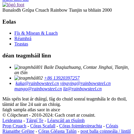
Bunaíodh Grúpa Cruach Rainbow Tianjin sa bhliain 2000
Eolas
Fís & Misean & Luach
Réamhrá
Teastas
déan teagmháil linn
Baile Daqiuzhuang, Contae Jinghai, Tianjin,
an tSín
+86 13920397257
kaka@rainbowsteel.cn
yingying@rainbowsteel.cn
mango@rainbowsteel.cn
liz@rainbowsteel.cn
Más spéis leat ár dtáirgí, fág do chuid sonraí teagmhála le do thoil,
táimid ar líne 24 uair an chloig.
faigh sampla atlas saor in aisce
© Cóipcheart - 2010-2024: Gach ceart ar cosaint.
Leideanna
-
Táirgí Te
-
Léarscáil an tSuímh
Prop Cruach
-
Córas Scafall
-
Córas foirmleoireachta
-
Córais
Rianaithe Gréine
-
Córas Gléasta Talún
-
post balla coinneála / lintilí