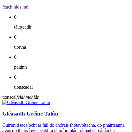
féach níos mó
0
+
táirgeadh
0
+
tíortha
0
+
paitinn
0
+
tionscadal
tionscal
feidhmchlár
Gléasadh Gréine Talún
Cuirimid tacaíocht ar fáil do chórais fhótavoltacha, do pháirteanna
agus do tháirgí eile, slabhra táirgí iomlán, ráthaítear cáilíocht,