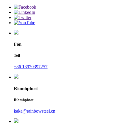
Fón
Teil
+86 13920397257
Ríomhphost
Ríomhphost
kaka@rainbowsteel.cn