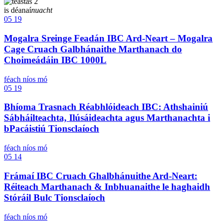
is déanaí
nuacht
05
19
Mogalra Sreinge Feadán IBC Ard-Neart – Mogalra
Cage Cruach Galbhánaithe Marthanach do
Choimeádáin IBC 1000L
féach níos mó
05
19
Bhíoma Trasnach Réabhlóideach IBC: Athshainiú
Sábháilteachta, Ilúsáideachta agus Marthanachta i
bPacáistiú Tionsclaíoch
féach níos mó
05
14
Frámaí IBC Cruach Ghalbhánuithe Ard-Neart:
Réiteach Marthanach & Inbhuanaithe le haghaidh
Stóráil Bulc Tionsclaíoch
féach níos mó