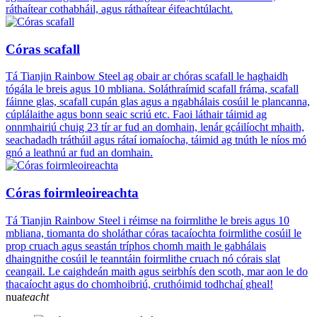
ráthaítear cothabháil, agus ráthaítear éifeachtúlacht.
Córas scafall
Tá Tianjin Rainbow Steel ag obair ar chóras scafall le haghaidh
tógála le breis agus 10 mbliana. Soláthraímid scafall fráma, scafall
fáinne glas, scafall cupán glas agus a ngabhálais cosúil le plancanna,
cúplálaithe agus bonn seaic scriú etc. Faoi láthair táimid ag
onnmhairiú chuig 23 tír ar fud an domhain, lenár gcáilíocht mhaith,
seachadadh tráthúil agus rátaí iomaíocha, táimid ag tnúth le níos mó
gnó a leathnú ar fud an domhain.
Córas foirmleoireachta
Tá Tianjin Rainbow Steel i réimse na foirmlithe le breis agus 10
mbliana, tiomanta do sholáthar córas tacaíochta foirmlithe cosúil le
prop cruach agus seastán tríphos chomh maith le gabhálais
dhaingnithe cosúil le teanntáin foirmlithe cruach nó córais slat
ceangail. Le caighdeán maith agus seirbhís den scoth, mar aon le do
thacaíocht agus do chomhoibriú, cruthóimid todhchaí gheal!
nua
teacht