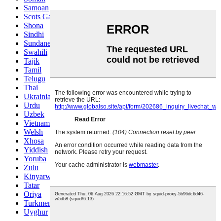
Samoan
Scots Gaelic
Shona
Sindhi
Sundanese
Swahili
Tajik
Tamil
Telugu
Thai
Ukrainian
Urdu
Uzbek
Vietnamese
Welsh
Xhosa
Yiddish
Yoruba
Zulu
Kinyarwanda
Tatar
Oriya
Turkmen
Uyghur