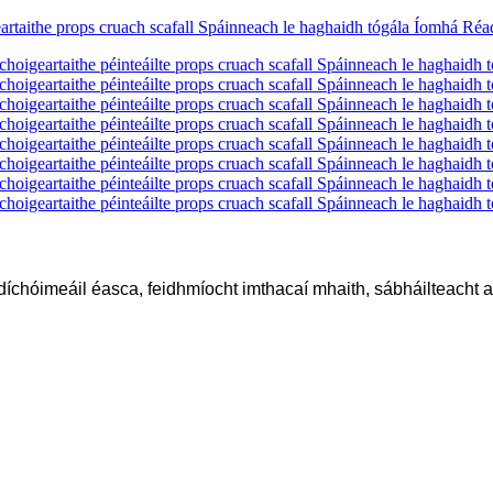
díchóimeáil éasca, feidhmíocht imthacaí mhaith, sábháilteacht ag