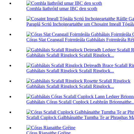
Comhla liathróid umar IBC den scoth
Paraplá Scriú Inchoigeartaithe um Chosaint Imeall Tógála
Córas Slat Ceangail Foirmleála Gabhálais Foirmleála Réit
Gabhálais Scafall Ringlock Scafall Ringlock...
Gabhálais Scafall Ringlock Scafall Ringlock...
Gabhálais Scafall Ringlock Scafall Ringlock...
Gabhálais Córas Scafall Cuplock Leabhrán Brionnaithe..
Scafall Cuplock Galbhánaithe Tumtha Te ar Phraghas Mai
Córas Rianaithe Gréine