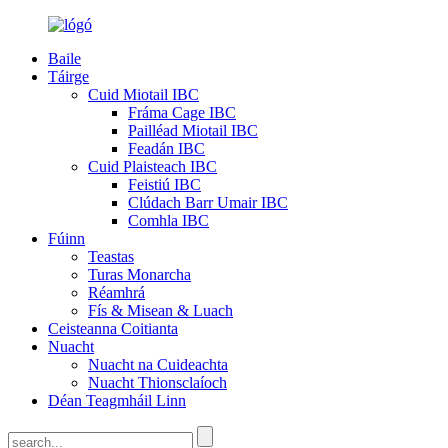
Baile
Táirge
Cuid Miotail IBC
Fráma Cage IBC
Pailléad Miotail IBC
Feadán IBC
Cuid Plaisteach IBC
Feistiú IBC
Clúdach Barr Umair IBC
Comhla IBC
Fúinn
Teastas
Turas Monarcha
Réamhrá
Fís & Misean & Luach
Ceisteanna Coitianta
Nuacht
Nuacht na Cuideachta
Nuacht Thionsclaíoch
Déan Teagmháil Linn