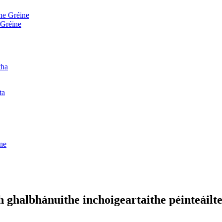
 Gréine
 ghalbhánuithe inchoigeartaithe péinteáilte