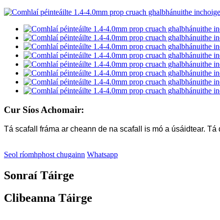
Cur Síos Achomair:
Tá scafall fráma ar cheann de na scafall is mó a úsáidtear. Tá 
Seol ríomhphost chugainn
Whatsapp
Sonraí Táirge
Clibeanna Táirge