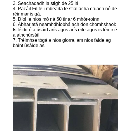
3. Seachadadh laistigh de 25 lá.
4. Pacáil Fillte i mbearta le stiallacha cruach nó de
réir mar is gá.
5. Díol le níos mó ná 50 tír ar 6 mhór-roinn.
6. Ábhar atá neamhdhíobhálach don chomhshaol:
Is féidir é a úsáid arís agus arís eile agus is féidir é
a athchúrsáil
7. Tréimhse tógála níos giorra, am níos faide ag
baint úsáide as