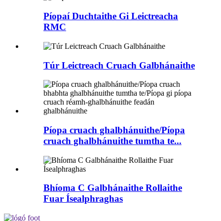
Píopaí Duchtaithe Gi Leictreacha
RMC
Túr Leictreach Cruach Galbhánaithe
Píopa cruach ghalbhánuithe/Píopa
cruach ghalbhánuithe tumtha te...
Bhíoma C Galbhánaithe Rollaithe
Fuar Ísealphraghas