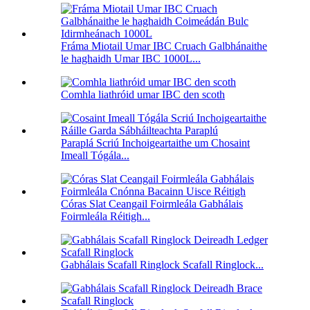
Fráma Miotail Umar IBC Cruach Galbhánaithe
le haghaidh Umar IBC 1000L...
Comhla liathróid umar IBC den scoth
Paraplá Scriú Inchoigeartaithe um Chosaint
Imeall Tógála...
Córas Slat Ceangail Foirmleála Gabhálais
Foirmleála Réitigh...
Gabhálais Scafall Ringlock Scafall Ringlock...