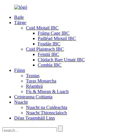
Baile
Táirge
Cuid Miotail IBC
Fráma Cage IBC
Pailléad Miotail IBC
Feadán IBC
Cuid Plaisteach IBC
Feistiú IBC
Clúdach Barr Umair IBC
Comhla IBC
Fúinn
Teastas
Turas Monarcha
Réamhrá
Fís & Misean & Luach
Ceisteanna Coitianta
Nuacht
Nuacht na Cuideachta
Nuacht Thionsclaíoch
Déan Teagmháil Linn