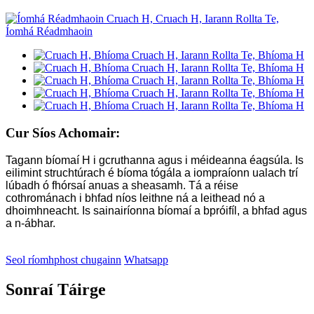
Cur Síos Achomair:
Tagann bíomaí H i gcruthanna agus i méideanna éagsúla. Is
eilimint struchtúrach é bíoma tógála a iompraíonn ualach trí
lúbadh ó fhórsaí anuas a sheasamh. Tá a réise
cothrománach i bhfad níos leithne ná a leithead nó a
dhoimhneacht. Is sainairíonna bíomaí a bpróifíl, a bhfad agus
a n-ábhar.
Seol ríomhphost chugainn
Whatsapp
Sonraí Táirge