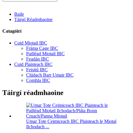
Baile
Táirgí Réadmhaoine
Catagóirí
Cuid Miotail IBC
Fráma Cage IBC
Pailléad Miotail IBC
Feadán IBC
Cuid Plaisteach IBC
Feistiú IBC
Clúdach Barr Umair IBC
Comhla IBC
Táirgí réadmhaoine
Umar Tote Ceimiceach IBC Plaisteach le Miotal
Ilchodach ...