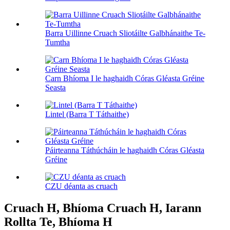
Barra Uillinne Cruach Sliotáilte Galbhánaithe Te-
Tumtha
Carn Bhíoma I le haghaidh Córas Gléasta Gréine
Seasta
Lintel (Barra T Táthaithe)
Páirteanna Táthúcháin le haghaidh Córas Gléasta
Gréine
CZU déanta as cruach
Cruach H, Bhíoma Cruach H, Iarann ​​
Rollta Te, Bhíoma H