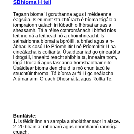
S
Bhíoma H teil
Tagann bíomaí i gcruthanna agus i méideanna
éagsúla. Is eilimint struchtúrach é bíoma tógála a
iompraíonn ualach trí lúbadh ó fhórsaí anuas a
sheasamh. Tá a réise cothrománach i bhfad níos
leithne ná a leithead nó a dhoimhneacht. Is
sainairíonna bíomaí a bpróifíl, a bhfad agus a n-
ábhar. Is cosúil le Príomhlitir I nó Príomhlitir H na
cineálacha is coitianta. Úsáidtear iad go ginearálta
i dtógáil, innealtóireacht shibhialta, innealra trom,
tógáil trucailí agus tascanna tromshaothair eile.
Úsáidtear bíoma den chuid is mó chun tacú le
struchtúir throma. Tá bíoma ar fáil i gcineálacha
Alúmanaim, Cruach Dhosmálta agus Rollta Te.
Buntáiste:
1. Is féidir linn an sampla a sholáthar saor in aisce.
2. 20 bliain ar mhonarú agus onnmhairiú rannóga
cruach.