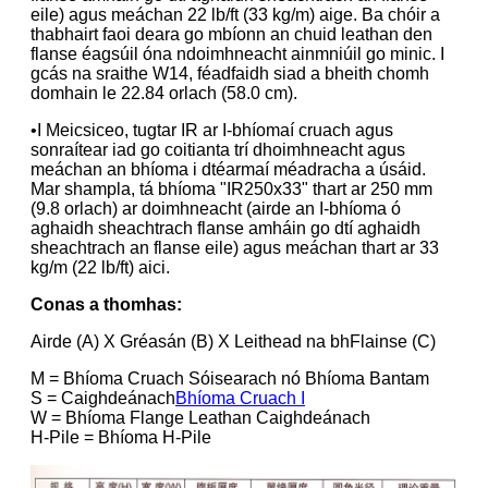
eile) agus meáchan 22 lb/ft (33 kg/m) aige. Ba chóir a
thabhairt faoi deara go mbíonn an chuid leathan den
flanse éagsúil óna ndoimhneacht ainmniúil go minic. I
gcás na sraithe W14, féadfaidh siad a bheith chomh
domhain le 22.84 orlach (58.0 cm).
•I Meicsiceo, tugtar IR ar I-bhíomaí cruach agus
sonraítear iad go coitianta trí dhoimhneacht agus
meáchan an bhíoma i dtéarmaí méadracha a úsáid.
Mar shampla, tá bhíoma "IR250x33" thart ar 250 mm
(9.8 orlach) ar doimhneacht (airde an I-bhíoma ó
aghaidh sheachtrach flanse amháin go dtí aghaidh
sheachtrach an flanse eile) agus meáchan thart ar 33
kg/m (22 lb/ft) aici.
Conas a thomhas:
Airde (A) X Gréasán (B) X Leithead na bhFlainse (C)
M = Bhíoma Cruach Sóisearach nó Bhíoma Bantam
S = Caighdeánach
Bhíoma Cruach I
W = Bhíoma Flange Leathan Caighdeánach
H-Pile = Bhíoma H-Pile