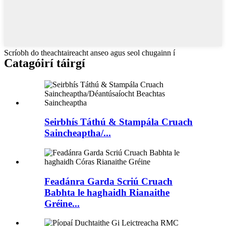
Scríobh do theachtaireacht anseo agus seol chugainn í
Catagóirí táirgí
Seirbhís Táthú & Stampála Cruach
Saincheaptha/...
Feadánra Garda Scriú Cruach
Babhta le haghaidh Rianaithe
Gréine...