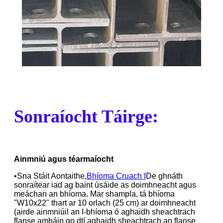
Sonraíocht Táirge:
Ainmniú agus téarmaíocht
•Sna Stáit Aontaithe,
Bhíoma Cruach I
De ghnáth
sonraítear iad ag baint úsáide as doimhneacht agus
meáchan an bhíoma. Mar shampla, tá bhíoma
"W10x22" thart ar 10 orlach (25 cm) ar doimhneacht
(airde ainmniúil an I-bhíoma ó aghaidh sheachtrach
flanse amháin go dtí aghaidh sheachtrach an flanse