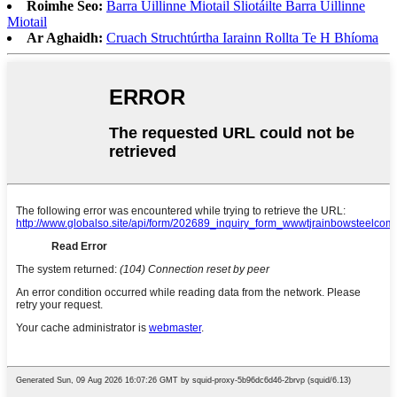
Roimhe Seo:
Barra Uillinne Miotail Sliotáilte Barra Uillinne
Miotail
Ar Aghaidh:
Cruach Struchtúrtha Iarainn Rollta Te H Bhíoma