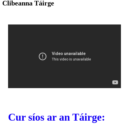
Clibeanna Táirge
Cur síos ar an Táirge: