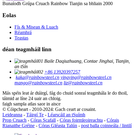
Bunaíodh Grúpa Cruach Rainbow Tianjin sa bhliain 2000
Eolas
Fís & Misean & Luach
Réamhrá
Teastas
déan teagmháil linn
Baile Daqiuzhuang, Contae Jinghai, Tianjin,
an tSín
+86 13920397257
kaka@rainbowsteel.cn
yingying@rainbowsteel.cn
mango@rainbowsteel.cn
liz@rainbowsteel.cn
Más spéis leat ár dtáirgí, fág do chuid sonraí teagmhála le do thoil,
táimid ar líne 24 uair an chloig.
faigh sampla atlas saor in aisce
© Cóipcheart - 2010-2024: Gach ceart ar cosaint.
Leideanna
-
Táirgí Te
-
Léarscáil an tSuímh
Prop Cruach
-
Córas Scafall
-
Córas foirmleoireachta
-
Córais
Rianaithe Gréine
-
Córas Gléasta Talún
-
post balla coinneála / lintilí