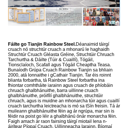
Fáilte go Tianjin Rainbow Steel.
Déanaimid táirgí
cruach nó struchtúr cruach a mhonarú le haghaidh
Struchtúr Cruach Gléasta Gréine, Struchtúir Chruach
Tarchurtha & Dáilte (Túir & Cuaillí), Tógáil,
Tionsclaíoch, Scafall agus Tógáil Cheaptha Teasa.
Bunaíodh Grúpa Cruach Rainbow Tianjin sa bhliain
2000, atá lonnaithe i gCathair Tianjin. Tar éis roinnt
blianta forbartha, tá Rainbow Steel forbartha ina
fhiontar comhtháite iarainn agus cruach de phíobáin
chruach ghalbhánuithe, barra uillinne cruach
ghalbhánuithe, próifílí ghalbhánuithe, struchtúir
chruach, agus is muidne an mhonarcha túir agus cuaillí
cruach tarchurtha leictreacha is mó sa tSín freisin. Tá ár
muileann ghalbhánuithe féin ag ár ngrúpa, mar sin is
féidir na poist go léir a ghalbhánú ónár monarcha féin.
Faigh amach ár raon fairsing táirgí miotail lena n-
áirítear Píopaí Cruach, Uillinneacha Iarainn, Bíomaí