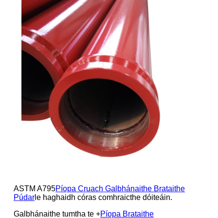
ASTM A795
Píopa Cruach Galbhánaithe Brataithe
Púdar
le haghaidh córas comhraicthe dóiteáin.
Galbhánaithe tumtha te +
Píopa Brataithe