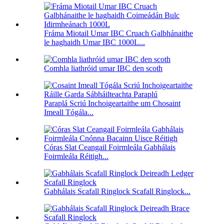
Fráma Miotail Umar IBC Cruach Galbhánaithe
le haghaidh Umar IBC 1000L...
Comhla liathróid umar IBC den scoth
Paraplá Scriú Inchoigeartaithe um Chosaint
Imeall Tógála...
Córas Slat Ceangail Foirmleála Gabhálais
Foirmleála Réitigh...
Gabhálais Scafall Ringlock Scafall Ringlock...