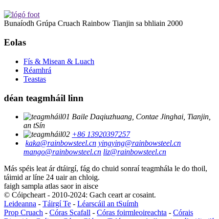
Bunaíodh Grúpa Cruach Rainbow Tianjin sa bhliain 2000
Eolas
Fís & Misean & Luach
Réamhrá
Teastas
déan teagmháil linn
Baile Daqiuzhuang, Contae Jinghai, Tianjin,
an tSín
+86 13920397257
kaka@rainbowsteel.cn
yingying@rainbowsteel.cn
mango@rainbowsteel.cn
liz@rainbowsteel.cn
Más spéis leat ár dtáirgí, fág do chuid sonraí teagmhála le do thoil,
táimid ar líne 24 uair an chloig.
faigh sampla atlas saor in aisce
© Cóipcheart - 2010-2024: Gach ceart ar cosaint.
Leideanna
-
Táirgí Te
-
Léarscáil an tSuímh
Prop Cruach
-
Córas Scafall
-
Córas foirmleoireachta
-
Córais