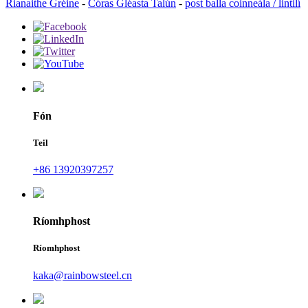
Rianaithe Gréine
-
Córas Gléasta Talún
-
post balla coinneála / lintilí
Fón
Teil
+86 13920397257
Ríomhphost
Ríomhphost
kaka@rainbowsteel.cn