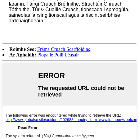
Iarainn, Táirgí Cruach Bréifnithe, Struchtúir Chruach
Táthaithe, Túr & Cuaille Cruach, tionscadail spreagúla,
saineolas fairsing tionscail agus tairiscint seirbhíse
ardchaighdeáin.
Roimhe Seo:
Fráma Cruach Scarffolding
Ar Aghaidh:
Píopa le Poill Léasair