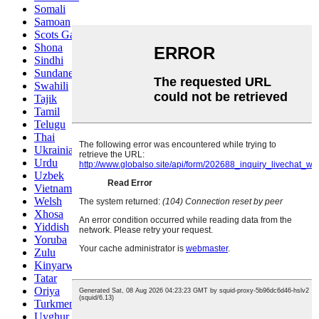
Somali
Samoan
Scots Gaelic
Shona
Sindhi
Sundanese
Swahili
Tajik
Tamil
Telugu
Thai
Ukrainian
Urdu
Uzbek
Vietnamese
Welsh
Xhosa
Yiddish
Yoruba
Zulu
Kinyarwanda
Tatar
Oriya
Turkmen
Uyghur