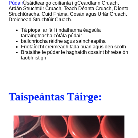
Púdair
Úsáidtear go coitianta i gCeardlann Cruach,
Ardán Struchtúir Cruach, Teach Déanta Cruach, Díonta
Struchtúracha, Cuid Fráma, Cosán agus Urlár Cruach,
Droichead Struchtúir Cruach.
Tá píopaí ar fáil i ndathanna éagsúla
tarraingteacha cótála púdair
bailchríocha réidhe agus saincheaptha
Friotaíocht creimeadh fada buan agus den scoth
Brataithe le púdar le haghaidh cosaint bhreise ón
taobh istigh
Taispeántas Táirge: