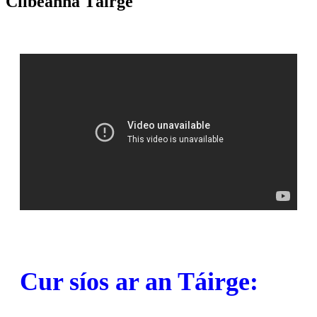
Clibeanna Táirge
Cur síos ar an Táirge: