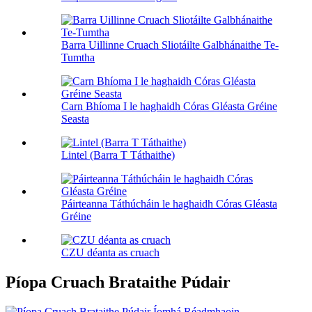
Barra Uillinne Cruach Sliotáilte Galbhánaithe Te-
Tumtha
Carn Bhíoma I le haghaidh Córas Gléasta Gréine
Seasta
Lintel (Barra T Táthaithe)
Páirteanna Táthúcháin le haghaidh Córas Gléasta
Gréine
CZU déanta as cruach
Píopa Cruach Brataithe Púdair