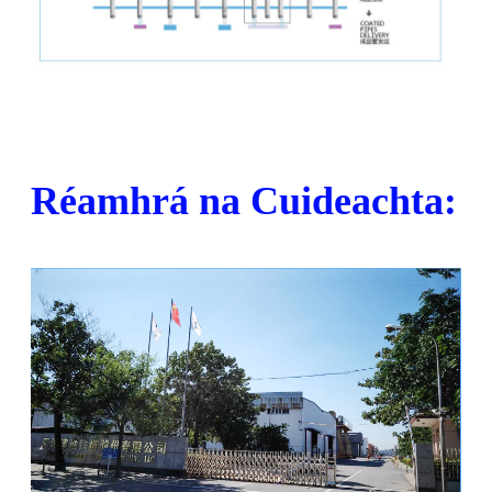
Réamhrá na Cuideachta: