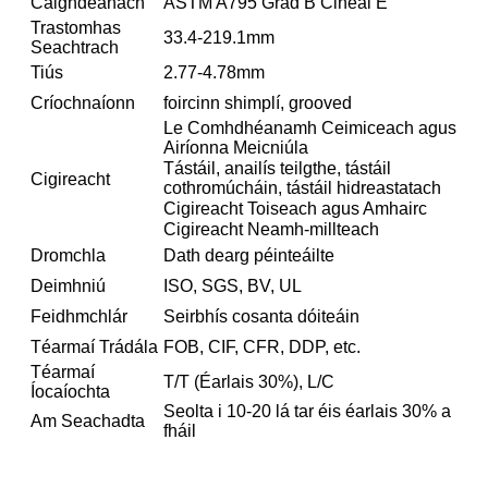
Caighdeánach
ASTM A795 Grád B Cineál E
Trastomhas
33.4-219.1mm
Seachtrach
Tiús
2.77-4.78mm
Críochnaíonn
foircinn shimplí, grooved
Le Comhdhéanamh Ceimiceach agus
Airíonna Meicniúla
Tástáil, anailís teilgthe, tástáil
Cigireacht
cothromúcháin, tástáil hidreastatach
Cigireacht Toiseach agus Amhairc
Cigireacht Neamh-millteach
Dromchla
Dath dearg péinteáilte
Deimhniú
ISO, SGS, BV, UL
Feidhmchlár
Seirbhís cosanta dóiteáin
Téarmaí Trádála
FOB, CIF, CFR, DDP, etc.
Téarmaí
T/T (Éarlais 30%), L/C
Íocaíochta
Seolta i 10-20 lá tar éis éarlais 30% a
Am Seachadta
fháil