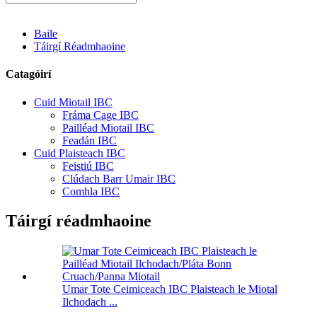
Baile
Táirgí Réadmhaoine
Catagóirí
Cuid Miotail IBC
Fráma Cage IBC
Pailléad Miotail IBC
Feadán IBC
Cuid Plaisteach IBC
Feistiú IBC
Clúdach Barr Umair IBC
Comhla IBC
Táirgí réadmhaoine
Umar Tote Ceimiceach IBC Plaisteach le Miotal
Ilchodach ...