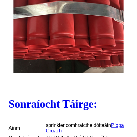
Sonraíocht Táirge:
sprinkler comhraicthe dóiteáin
Píopa
Ainm
Cruach