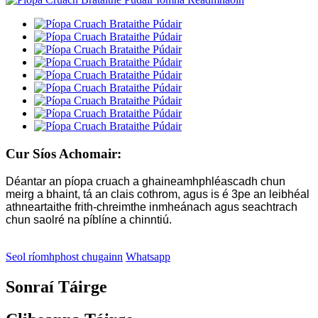
Cur Síos Achomair:
Déantar an píopa cruach a ghaineamhphléascadh chun
meirg a bhaint, tá an clais cothrom, agus is é 3pe an leibhéal
athneartaithe frith-chreimthe inmheánach agus seachtrach
chun saolré na píblíne a chinntiú.
Seol ríomhphost chugainn
Whatsapp
Sonraí Táirge