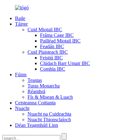
Baile
Táirge
Cuid Miotail IBC
Fráma Cage IBC
Pailléad Miotail IBC
Feadán IBC
Cuid Plaisteach IBC
Feistiú IBC
Clúdach Barr Umair IBC
Comhla IBC
Fúinn
Teastas
Turas Monarcha
Réamhrá
Fís & Misean & Luach
Ceisteanna Coitianta
Nuacht
Nuacht na Cuideachta
Nuacht Thionsclaíoch
Déan Teagmháil Linn