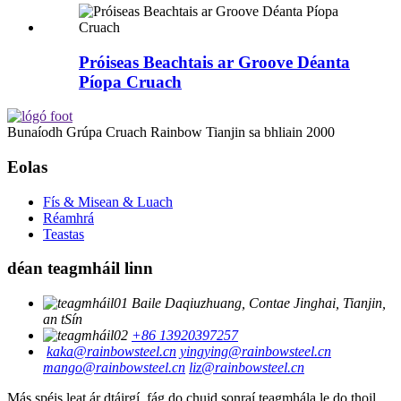
Próiseas Beachtais ar Groove Déanta
Píopa Cruach
Bunaíodh Grúpa Cruach Rainbow Tianjin sa bhliain 2000
Eolas
Fís & Misean & Luach
Réamhrá
Teastas
déan teagmháil linn
Baile Daqiuzhuang, Contae Jinghai, Tianjin,
an tSín
+86 13920397257
kaka@rainbowsteel.cn
yingying@rainbowsteel.cn
mango@rainbowsteel.cn
liz@rainbowsteel.cn
Más spéis leat ár dtáirgí, fág do chuid sonraí teagmhála le do thoil,