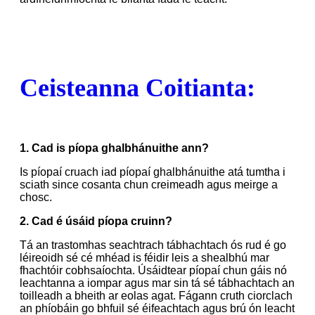
Ceisteanna Coitianta:
1. Cad is píopa ghalbhánuithe ann?
Is píopaí cruach iad píopaí ghalbhánuithe atá tumtha i
sciath since cosanta chun creimeadh agus meirge a
chosc.
2. Cad é úsáid píopa cruinn?
Tá an trastomhas seachtrach tábhachtach ós rud é go
léireoidh sé cé mhéad is féidir leis a shealbhú mar
fhachtóir cobhsaíochta. Úsáidtear píopaí chun gáis nó
leachtanna a iompar agus mar sin tá sé tábhachtach an
toilleadh a bheith ar eolas agat. Fágann cruth ciorclach
an phíobáin go bhfuil sé éifeachtach agus brú ón leacht