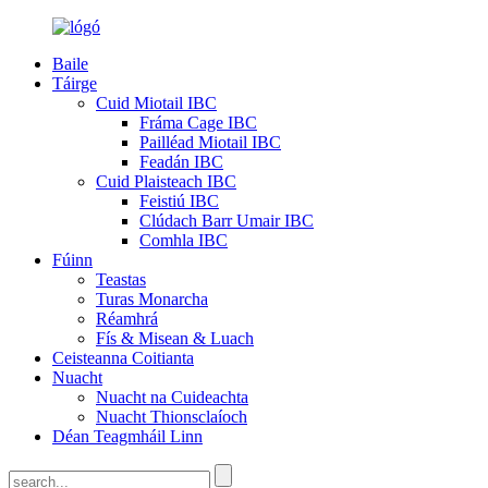
Baile
Táirge
Cuid Miotail IBC
Fráma Cage IBC
Pailléad Miotail IBC
Feadán IBC
Cuid Plaisteach IBC
Feistiú IBC
Clúdach Barr Umair IBC
Comhla IBC
Fúinn
Teastas
Turas Monarcha
Réamhrá
Fís & Misean & Luach
Ceisteanna Coitianta
Nuacht
Nuacht na Cuideachta
Nuacht Thionsclaíoch
Déan Teagmháil Linn