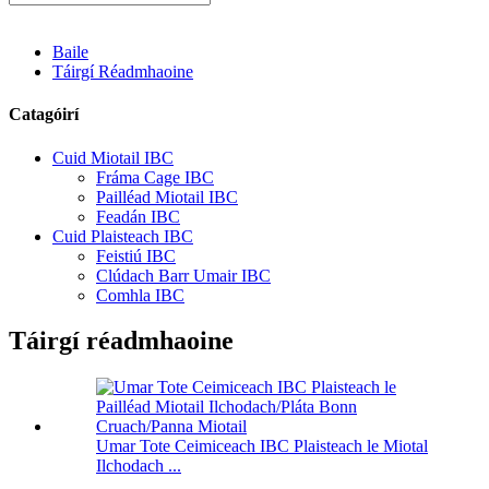
Baile
Táirgí Réadmhaoine
Catagóirí
Cuid Miotail IBC
Fráma Cage IBC
Pailléad Miotail IBC
Feadán IBC
Cuid Plaisteach IBC
Feistiú IBC
Clúdach Barr Umair IBC
Comhla IBC
Táirgí réadmhaoine
Umar Tote Ceimiceach IBC Plaisteach le Miotal
Ilchodach ...