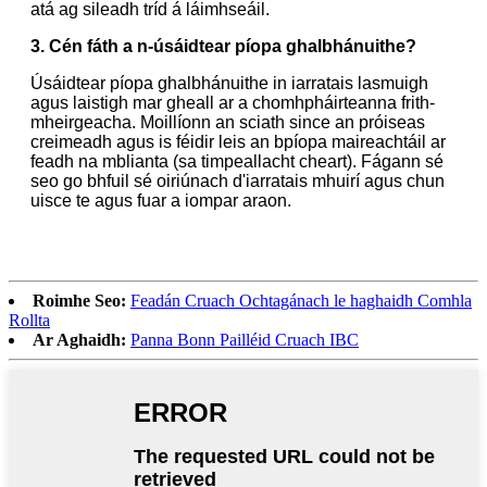
atá ag sileadh tríd á láimhseáil.
3. Cén fáth a n-úsáidtear píopa ghalbhánuithe?
Úsáidtear píopa ghalbhánuithe in iarratais lasmuigh
agus laistigh mar gheall ar a chomhpháirteanna frith-
mheirgeacha. Moillíonn an sciath since an próiseas
creimeadh agus is féidir leis an bpíopa maireachtáil ar
feadh na mblianta (sa timpeallacht cheart). Fágann sé
seo go bhfuil sé oiriúnach d'iarratais mhuirí agus chun
uisce te agus fuar a iompar araon.
Roimhe Seo:
Feadán Cruach Ochtagánach le haghaidh Comhla
Rollta
Ar Aghaidh:
Panna Bonn Pailléid Cruach IBC