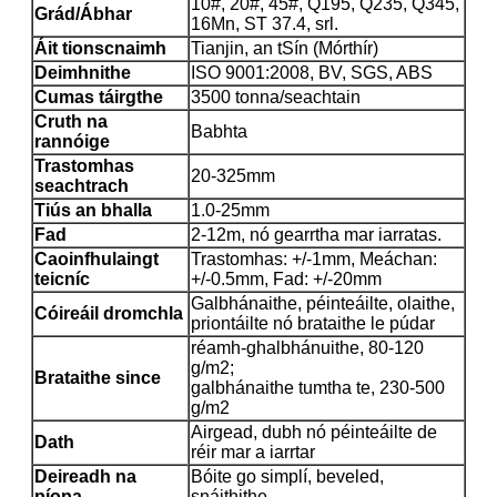
10#, 20#, 45#, Q195, Q235, Q345,
Grád/Ábhar
16Mn, ST 37.4, srl.
Áit tionscnaimh
Tianjin, an tSín (Mórthír)
Deimhnithe
ISO 9001:2008, BV, SGS, ABS
Cumas táirgthe
3500 tonna/seachtain
Cruth na
Babhta
rannóige
Trastomhas
20-325mm
seachtrach
Tiús an bhalla
1.0-25mm
Fad
2-12m, nó gearrtha mar iarratas.
Caoinfhulaingt
Trastomhas: +/-1mm, Meáchan:
teicníc
+/-0.5mm, Fad: +/-20mm
Galbhánaithe, péinteáilte, olaithe,
Cóireáil dromchla
priontáilte nó brataithe le púdar
réamh-ghalbhánuithe, 80-120
g/m2;
Brataithe since
galbhánaithe tumtha te, 230-500
g/m2
Airgead, dubh nó péinteáilte de
Dath
réir mar a iarrtar
Deireadh na
Bóite go simplí, beveled,
píopa
snáithithe