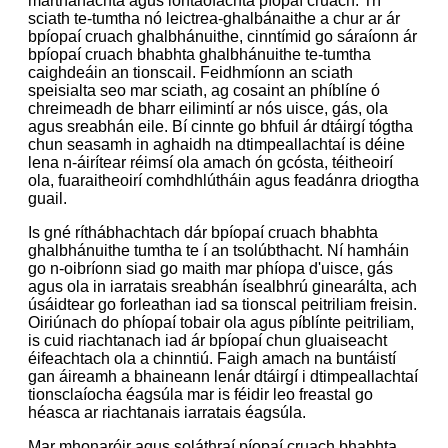
marthanachta agus iontaofachta píopaí cruach. Trí
sciath te-tumtha nó leictrea-ghalbánaithe a chur ar ár
bpíopaí cruach ghalbhánuithe, cinntímid go sáraíonn ár
bpíopaí cruach bhabhta ghalbhánuithe te-tumtha
caighdeáin an tionscail. Feidhmíonn an sciath
speisialta seo mar sciath, ag cosaint an phíblíne ó
chreimeadh de bharr eilimintí ar nós uisce, gás, ola
agus sreabhán eile. Bí cinnte go bhfuil ár dtáirgí tógtha
chun seasamh in aghaidh na dtimpeallachtaí is déine
lena n-áirítear réimsí ola amach ón gcósta, téitheoirí
ola, fuaraitheoirí comhdhlútháin agus feadánra driogtha
guail.
Is gné ríthábhachtach dár bpíopaí cruach bhabhta
ghalbhánuithe tumtha te í an tsolúbthacht. Ní hamháin
go n-oibríonn siad go maith mar phíopa d'uisce, gás
agus ola in iarratais sreabhán ísealbhrú ginearálta, ach
úsáidtear go forleathan iad sa tionscal peitriliam freisin.
Oiriúnach do phíopaí tobair ola agus píblínte peitriliam,
is cuid riachtanach iad ár bpíopaí chun gluaiseacht
éifeachtach ola a chinntiú. Faigh amach na buntáistí
gan áireamh a bhaineann lenár dtáirgí i dtimpeallachtaí
tionsclaíocha éagsúla mar is féidir leo freastal go
héasca ar riachtanais iarratais éagsúla.
Mar mhonaróir agus soláthraí píopaí cruach bhabhta