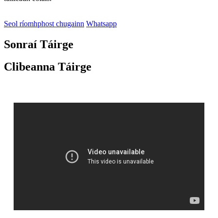
Seol ríomhphost chugainn
Whatsapp
Sonraí Táirge
Clibeanna Táirge