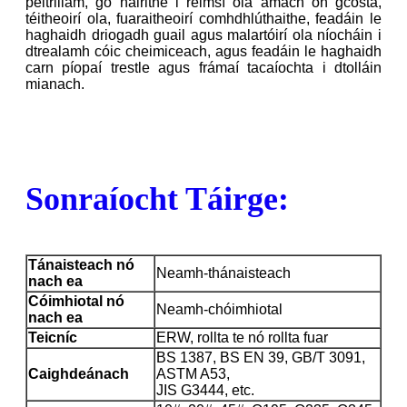
peitriliam, go háirithe i réimsí ola amach ón gcósta,
téitheoirí ola, fuaraitheoirí comhdhlúthaithe, feadáin le
haghaidh driogadh guail agus malartóirí ola níocháin i
dtrealamh cóic cheimiceach, agus feadáin le haghaidh
carn píopaí trestle agus frámaí tacaíochta i dtolláin
mianach.
Sonraíocht Táirge:
Tánaisteach nó
Neamh-thánaisteach
nach ea
Cóimhiotal nó
Neamh-chóimhiotal
nach ea
Teicníc
ERW, rollta te nó rollta fuar
BS 1387, BS EN 39, GB/T 3091,
Caighdeánach
ASTM A53,
JIS G3444, etc.