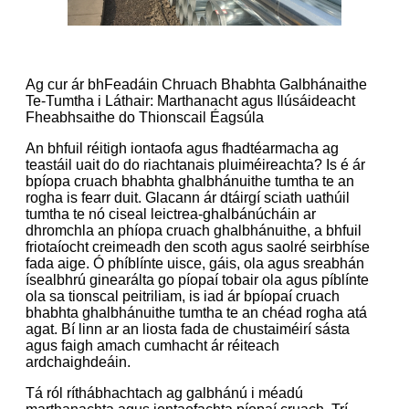
Ag cur ár bhFeadáin Chruach Bhabhta Galbhánaithe
Te-Tumtha i Láthair: Marthanacht agus Ilúsáideacht
Fheabhsaithe do Thionscail Éagsúla
An bhfuil réitigh iontaofa agus fhadtéarmacha ag
teastáil uait do do riachtanais pluiméireachta? Is é ár
bpíopa cruach bhabhta ghalbhánuithe tumtha te an
rogha is fearr duit. Glacann ár dtáirgí sciath uathúil
tumtha te nó ciseal leictrea-ghalbánúcháin ar
dhromchla an phíopa cruach ghalbhánuithe, a bhfuil
friotaíocht creimeadh den scoth agus saolré seirbhíse
fada aige. Ó phíblínte uisce, gáis, ola agus sreabhán
ísealbhrú ginearálta go píopaí tobair ola agus píblínte
ola sa tionscal peitriliam, is iad ár bpíopaí cruach
bhabhta ghalbhánuithe tumtha te an chéad rogha atá
agat. Bí linn ar an liosta fada de chustaiméirí sásta
agus faigh amach cumhacht ár réiteach
ardchaighdeáin.
Tá ról ríthábhachtach ag galbhánú i méadú