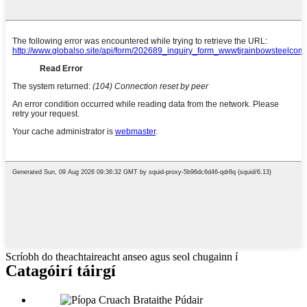
Scríobh do theachtaireacht anseo agus seol chugainn í
Catagóirí táirgí