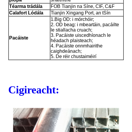
Téarma trádála
FOB Tianjin na Síne, CIF, C&F
Calafort Lódála
Tianjin Xingang Port, an tSín
1.Big OD: i mórchóir;
2. OD beag: i mbeartáin, pacáilte
le stiallacha cruach;
3. Pacáiste uiscedhíonach le
Pacáiste
héadach plaisteach;
4. Pacáiste onnmhairithe
caighdeánach;
5. De réir chustaiméirí
Cigireacht: