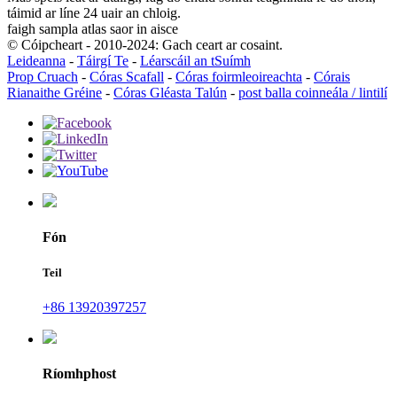
táimid ar líne 24 uair an chloig.
faigh sampla atlas saor in aisce
© Cóipcheart - 2010-2024: Gach ceart ar cosaint.
Leideanna
-
Táirgí Te
-
Léarscáil an tSuímh
Prop Cruach
-
Córas Scafall
-
Córas foirmleoireachta
-
Córais
Rianaithe Gréine
-
Córas Gléasta Talún
-
post balla coinneála / lintilí
Fón
Teil
+86 13920397257
Ríomhphost