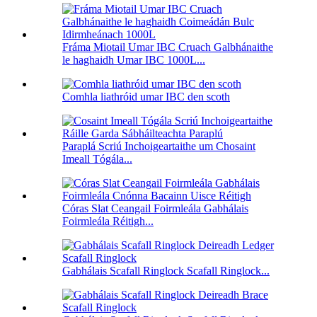
Fráma Miotail Umar IBC Cruach Galbhánaithe
le haghaidh Umar IBC 1000L...
Comhla liathróid umar IBC den scoth
Paraplá Scriú Inchoigeartaithe um Chosaint
Imeall Tógála...
Córas Slat Ceangail Foirmleála Gabhálais
Foirmleála Réitigh...
Gabhálais Scafall Ringlock Scafall Ringlock...