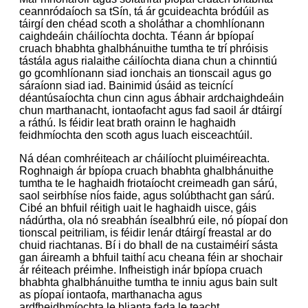
ceannródaíoch sa tSín, tá ár gcuideachta bródúil as
táirgí den chéad scoth a sholáthar a chomhlíonann
caighdeáin cháilíochta dochta. Téann ár bpíopaí
cruach bhabhta ghalbhánuithe tumtha te trí phróisis
tástála agus rialaithe cáilíochta diana chun a chinntiú
go gcomhlíonann siad ionchais an tionscail agus go
sáraíonn siad iad. Bainimid úsáid as teicnící
déantúsaíochta chun cinn agus ábhair ardchaighdeáin
chun marthanacht, iontaofacht agus fad saoil ár dtáirgí
a ráthú. Is féidir leat brath orainn le haghaidh
feidhmíochta den scoth agus luach eisceachtúil.
Ná déan comhréiteach ar cháilíocht pluiméireachta.
Roghnaigh ár bpíopa cruach bhabhta ghalbhánuithe
tumtha te le haghaidh friotaíocht creimeadh gan sárú,
saol seirbhíse níos faide, agus solúbthacht gan sárú.
Cibé an bhfuil réitigh uait le haghaidh uisce, gáis
nádúrtha, ola nó sreabhán ísealbhrú eile, nó píopaí don
tionscal peitriliam, is féidir lenár dtáirgí freastal ar do
chuid riachtanas. Bí i do bhall de na custaiméirí sásta
gan áireamh a bhfuil taithí acu cheana féin ar shochair
ár réiteach préimhe. Infheistigh inár bpíopa cruach
bhabhta ghalbhánuithe tumtha te inniu agus bain sult
as píopaí iontaofa, marthanacha agus
ardfheidhmíochta le blianta fada le teacht.