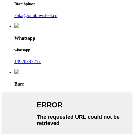
Ríomhphost
kaka@rainbowsteel.cn
Whatsapp
whatsapp
13920397257
Barr