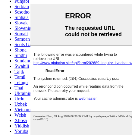
Punjabi
Serbian
Sesotho
Sinhala
Slovak
Slovenian
Somali
Samoan
Scots Gaelic
Shona
Sindhi
Sundanese
Swahili
Tajik
Tamil
Telugu
Thai
Ukrainian
Urdu
Uzbek
Vietnamese
Welsh
Xhosa
Yiddish
Yoruba