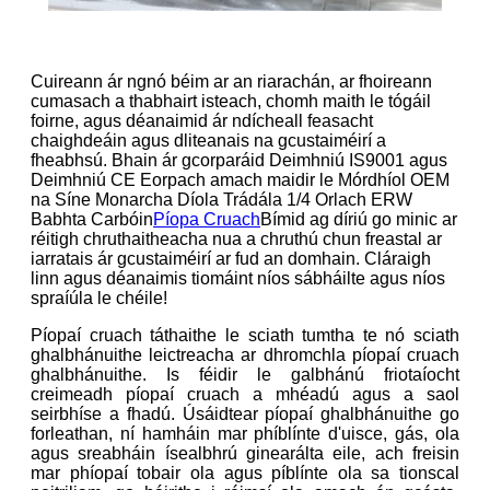
Cuireann ár ngnó béim ar an riarachán, ar fhoireann
cumasach a thabhairt isteach, chomh maith le tógáil
foirne, agus déanaimid ár ndícheall feasacht
chaighdeáin agus dliteanais na gcustaiméirí a
fheabhsú. Bhain ár gcorparáid Deimhniú IS9001 agus
Deimhniú CE Eorpach amach maidir le Mórdhíol OEM
na Síne Monarcha Díola Trádála 1/4 Orlach ERW
Babhta Carbóin
Píopa Cruach
Bímid ag díriú go minic ar
réitigh chruthaitheacha nua a chruthú chun freastal ar
iarratais ár gcustaiméirí ar fud an domhain. Cláraigh
linn agus déanaimis tiomáint níos sábháilte agus níos
spraíúla le chéile!
Píopaí cruach táthaithe le sciath tumtha te nó sciath
ghalbhánuithe leictreacha ar dhromchla píopaí cruach
ghalbhánuithe. Is féidir le galbhánú friotaíocht
creimeadh píopaí cruach a mhéadú agus a saol
seirbhíse a fhadú. Úsáidtear píopaí ghalbhánuithe go
forleathan, ní hamháin mar phíblínte d'uisce, gás, ola
agus sreabháin ísealbhrú ginearálta eile, ach freisin
mar phíopaí tobair ola agus píblínte ola sa tionscal