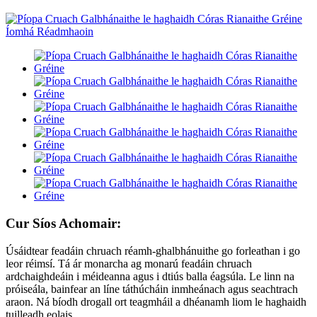
Cur Síos Achomair:
Úsáidtear feadáin chruach réamh-ghalbhánuithe go forleathan i go
leor réimsí. Tá ár monarcha ag monarú feadáin chruach
ardchaighdeáin i méideanna agus i dtiús balla éagsúla. Le linn na
próiseála, bainfear an líne táthúcháin inmheánach agus seachtrach
araon. Ná bíodh drogall ort teagmháil a dhéanamh liom le haghaidh
tuilleadh eolais.