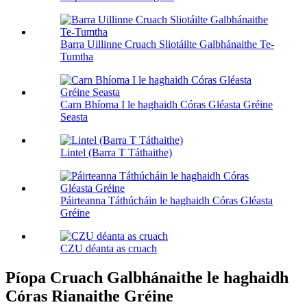
Barra Uillinne Cruach Sliotáilte Galbhánaithe Te-
Tumtha
Carn Bhíoma I le haghaidh Córas Gléasta Gréine
Seasta
Lintel (Barra T Táthaithe)
Páirteanna Táthúcháin le haghaidh Córas Gléasta
Gréine
CZU déanta as cruach
Píopa Cruach Galbhánaithe le haghaidh
Córas Rianaithe Gréine