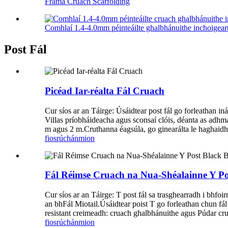
Fráma Cruach Scarfolding
Comhlaí 1.4-4.0mm péinteáilte ghalbhánuithe inchoigearta
Post Fál
Picéad Iar-réalta Fál Cruach
Cur síos ar an Táirge: Úsáidtear post fál go forleathan iná
Villas príobháideacha agus sconsaí clóis, déanta as adhma
m agus 2 m.Cruthanna éagsúla, go ginearálta le haghaidh 
fiosrúchán
mion
Fál Réimse Cruach na Nua-Shéalainne Y Po
Cur síos ar an Táirge: T post fál sa trasghearradh i bhfoi
an bhFál Miotail.Úsáidtear poist T go forleathan chun fál 
resistant creimeadh: cruach ghalbhánuithe agus Púdar crua
fiosrúchán
mion