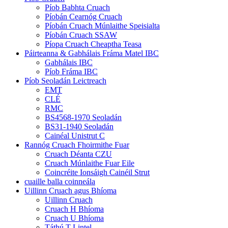
Píob Babhta Cruach
Píobán Cearnóg Cruach
Píobán Cruach Múnlaithe Speisialta
Píobán Cruach SSAW
Píopa Cruach Cheaptha Teasa
Páirteanna & Gabhálais Fráma Matel IBC
Gabhálais IBC
Píob Fráma IBC
Píob Seoladán Leictreach
EMT
CLÉ
RMC
BS4568-1970 Seoladán
BS31-1940 Seoladán
Cainéal Unistrut C
Rannóg Cruach Fhoirmithe Fuar
Cruach Déanta CZU
Cruach Múnlaithe Fuar Eile
Coincréite Ionsáigh Cainéil Strut
cuaille balla coinneála
Uillinn Cruach agus Bhíoma
Uillinn Cruach
Cruach H Bhíoma
Cruach U Bhíoma
Táthú T Lintel