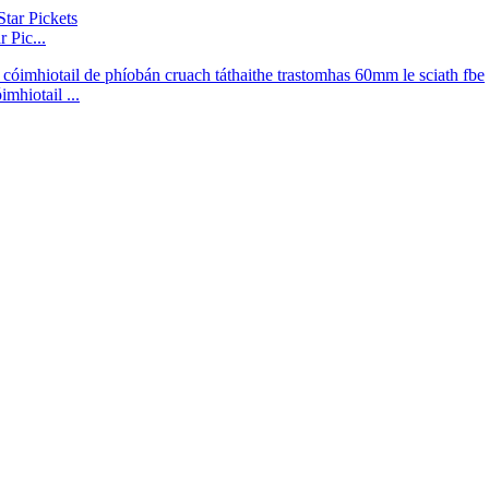
 Pic...
mhiotail ...