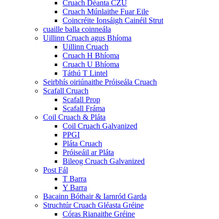
Cruach Déanta CZU
Cruach Múnlaithe Fuar Eile
Coincréite Ionsáigh Cainéil Strut
cuaille balla coinneála
Uillinn Cruach agus Bhíoma
Uillinn Cruach
Cruach H Bhíoma
Cruach U Bhíoma
Táthú T Lintel
Seirbhís oiriúnaithe Próiseála Cruach
Scafall Cruach
Scafall Prop
Scafall Fráma
Coil Cruach & Pláta
Coil Cruach Galvanized
PPGI
Pláta Cruach
Próiseáil ar Pláta
Bileog Cruach Galvanized
Post Fál
T Barra
Y Barra
Bacainn Bóthair & Iarnród Garda
Struchtúr Cruach Gléasta Gréine
Córas Rianaithe Gréine