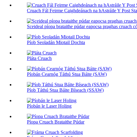
Cruach Fál Feirme Caighdeánach na hAstráile Y Post Star
Sceideal píopa brataithe púdar eapocsa praghas cruach cói
Píob Seoladán Miotail Dochta
Pláta Cruach
Píobán Cearnóg Táthú Stua Báite (SAW)
Píob Táthú Stua Báite Bíseach (SSAW)
Píobán le Laser Holing
Píopa Cruach Brataithe Púdar