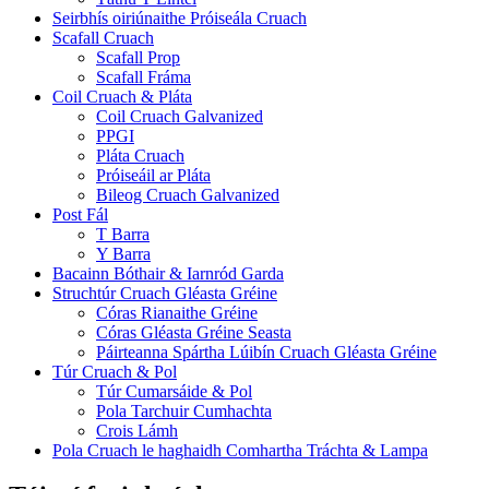
Seirbhís oiriúnaithe Próiseála Cruach
Scafall Cruach
Scafall Prop
Scafall Fráma
Coil Cruach & Pláta
Coil Cruach Galvanized
PPGI
Pláta Cruach
Próiseáil ar Pláta
Bileog Cruach Galvanized
Post Fál
T Barra
Y Barra
Bacainn Bóthair & Iarnród Garda
Struchtúr Cruach Gléasta Gréine
Córas Rianaithe Gréine
Córas Gléasta Gréine Seasta
Páirteanna Spártha Lúibín Cruach Gléasta Gréine
Túr Cruach & Pol
Túr Cumarsáide & Pol
Pola Tarchuir Cumhachta
Crois Lámh
Pola Cruach le haghaidh Comhartha Tráchta & Lampa