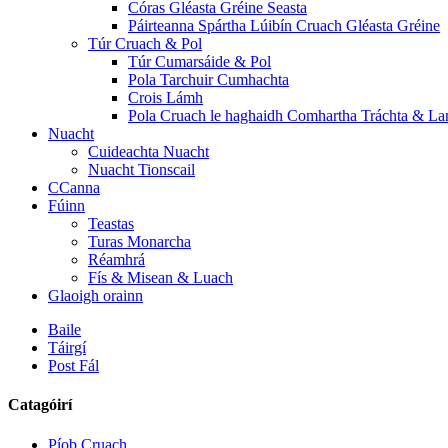
Córas Gléasta Gréine Seasta
Páirteanna Spártha Lúibín Cruach Gléasta Gréine
Túr Cruach & Pol
Túr Cumarsáide & Pol
Pola Tarchuir Cumhachta
Crois Lámh
Pola Cruach le haghaidh Comhartha Tráchta & L
Nuacht
Cuideachta Nuacht
Nuacht Tionscail
CCanna
Fúinn
Teastas
Turas Monarcha
Réamhrá
Fís & Misean & Luach
Glaoigh orainn
Baile
Táirgí
Post Fál
Catagóirí
Píob Cruach