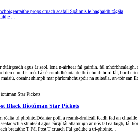
ithe ...
r dtáirgeadh agus ár saol, lena n-áirítear fál gairdín, fál mhórbhealaigh, 
d den chuid is mó.Tá sé comhdhéanta de thrí chuid: bord fál, bord crios
maisiú, cosaint shimplí mar phríomhchuspóir na suiteála, an-tóir san Eo
st Black Biotúman Star Pickets
rm réalta trí phointe.Déantar poill a réamh-druileáil feadh fad an chuail
sealadach a shuiteáil agus táirgí fál allamuigh ar nós fál eallaigh, fál l
ch brataithe T Fál Post T cruach Fál gnéithe a trí-phointe...