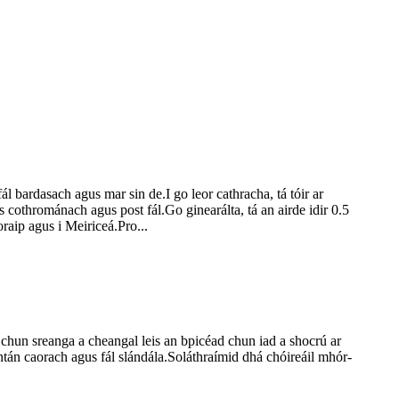
fál bardasach agus mar sin de.I go leor cathracha, tá tóir ar
 cothrománach agus post fál.Go ginearálta, tá an airde idir 0.5
raip agus i Meiriceá.Pro...
le chun sreanga a cheangal leis an bpicéad chun iad a shocrú ar
íontán caorach agus fál slándála.Soláthraímid dhá chóireáil mhór-