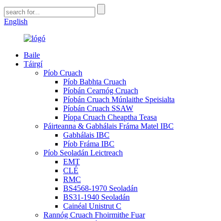
English
Baile
Táirgí
Píob Cruach
Píob Babhta Cruach
Píobán Cearnóg Cruach
Píobán Cruach Múnlaithe Speisialta
Píobán Cruach SSAW
Píopa Cruach Cheaptha Teasa
Páirteanna & Gabhálais Fráma Matel IBC
Gabhálais IBC
Píob Fráma IBC
Píob Seoladán Leictreach
EMT
CLÉ
RMC
BS4568-1970 Seoladán
BS31-1940 Seoladán
Cainéal Unistrut C
Rannóg Cruach Fhoirmithe Fuar