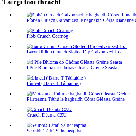
Táirgí faoi thrácht
Píobán Cruach Galvanized le haghaidh Córas Rianaithe 
Píob Cruach Cearnóg
Barra Uillinn Cruach Slotted Dip Galvanized Hot
I Pile Bhíoma do Chóras Gléasta Gréine Seasta
Línteal ( Barra T Táthaithe )
Páirteanna Táthú le haghaidh Córas Gléasta Gréine
Cruach Déanta CZU
Seirbhís Táthú Saincheaptha