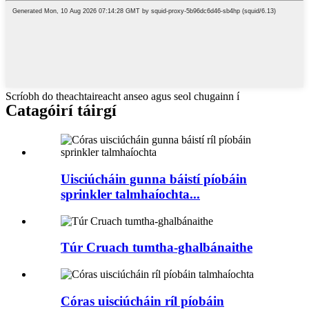
Scríobh do theachtaireacht anseo agus seol chugainn í
Catagóirí táirgí
Uisciúcháin gunna báistí píobáin
sprinkler talmhaíochta...
Túr Cruach tumtha-ghalbánaithe
Córas uisciúcháin ríl píobáin