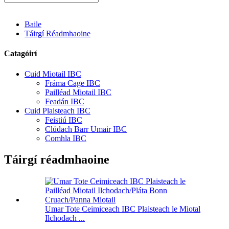
Baile
Táirgí Réadmhaoine
Catagóirí
Cuid Miotail IBC
Fráma Cage IBC
Pailléad Miotail IBC
Feadán IBC
Cuid Plaisteach IBC
Feistiú IBC
Clúdach Barr Umair IBC
Comhla IBC
Táirgí réadmhaoine
Umar Tote Ceimiceach IBC Plaisteach le Miotal
Ilchodach ...