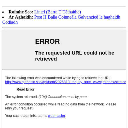
Roimhe Seo:
Lintel (Barra T Táthaithe)
Ar Aghaidh:
Post H Balla Coinneála Galvanzied le haghaidh
Codladh