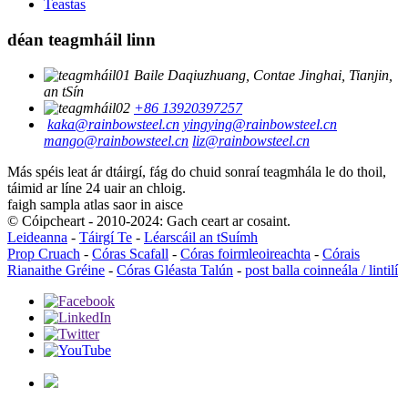
Teastas
déan teagmháil linn
Baile Daqiuzhuang, Contae Jinghai, Tianjin,
an tSín
+86 13920397257
kaka@rainbowsteel.cn
yingying@rainbowsteel.cn
mango@rainbowsteel.cn
liz@rainbowsteel.cn
Más spéis leat ár dtáirgí, fág do chuid sonraí teagmhála le do thoil,
táimid ar líne 24 uair an chloig.
faigh sampla atlas saor in aisce
© Cóipcheart - 2010-2024: Gach ceart ar cosaint.
Leideanna
-
Táirgí Te
-
Léarscáil an tSuímh
Prop Cruach
-
Córas Scafall
-
Córas foirmleoireachta
-
Córais
Rianaithe Gréine
-
Córas Gléasta Talún
-
post balla coinneála / lintilí