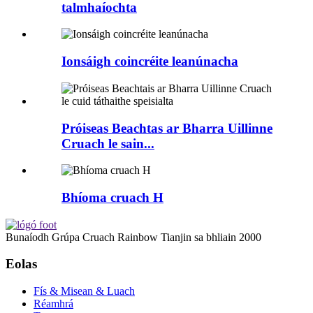
talmhaíochta
Ionsáigh coincréite leanúnacha
Próiseas Beachtas ar Bharra Uillinne
Cruach le sain...
Bhíoma cruach H
Bunaíodh Grúpa Cruach Rainbow Tianjin sa bhliain 2000
Eolas
Fís & Misean & Luach
Réamhrá