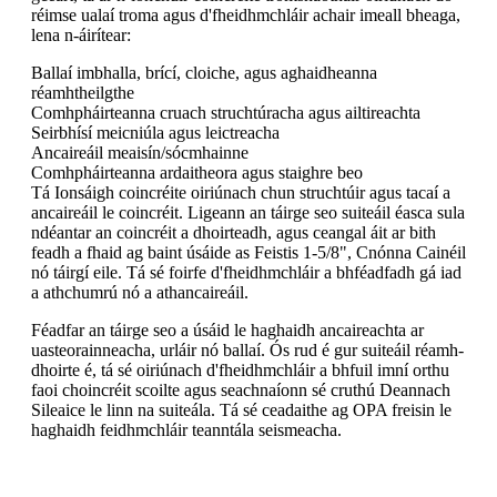
réimse ualaí troma agus d'fheidhmchláir achair imeall bheaga,
lena n-áirítear:
Ballaí imbhalla, brící, cloiche, agus aghaidheanna
réamhtheilgthe
Comhpháirteanna cruach struchtúracha agus ailtireachta
Seirbhísí meicniúla agus leictreacha
Ancaireáil meaisín/sócmhainne
Comhpháirteanna ardaitheora agus staighre beo
Tá Ionsáigh coincréite oiriúnach chun struchtúir agus tacaí a
ancaireáil le coincréit. Ligeann an táirge seo suiteáil éasca sula
ndéantar an coincréit a dhoirteadh, agus ceangal áit ar bith
feadh a fhaid ag baint úsáide as Feistis 1-5/8", Cnónna Cainéil
nó táirgí eile. Tá sé foirfe d'fheidhmchláir a bhféadfadh gá iad
a athchumrú nó a athancaireáil.
Féadfar an táirge seo a úsáid le haghaidh ancaireachta ar
uasteorainneacha, urláir nó ballaí. Ós rud é gur suiteáil réamh-
dhoirte é, tá sé oiriúnach d'fheidhmchláir a bhfuil imní orthu
faoi choincréit scoilte agus seachnaíonn sé cruthú Deannach
Sileaice le linn na suiteála. Tá sé ceadaithe ag OPA freisin le
haghaidh feidhmchláir teanntála seismeacha.