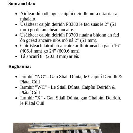
Sonraíochtaí:
Áirítear dúnadh agus caipíní deiridh mura n-iarrtar a
mhalairt.
Úsáidtear caipín deiridh P3380 le fad suas le 2" (51
mm) go dtí an chéad ancaire.
Úsáidtear caipín deiridh P3703 nuair a bhíonn an fad
ón gcéad ancaire níos mó ná 2" (51 mm).
Cuir isteach tairní nó ancaire ar fhoirmeacha gach 16"
(406.4 mm) go 24" (609.6 mm).
Tá ancairí 8" (203.3 mm) ar lár.
Roghanna:
Iarmhír "NC" - Gan Stiall Dúnta, le Caipíní Deiridh &
Plátaí Cúil
Iarmhír "WC" - Le Stiall Dúnta, Caipíní Deiridh &
Plátaí Cúil
Iarmhír "X" - Gan Stiall Dúnta, gan Chaipíní Deiridh,
le Plátaí Cúil