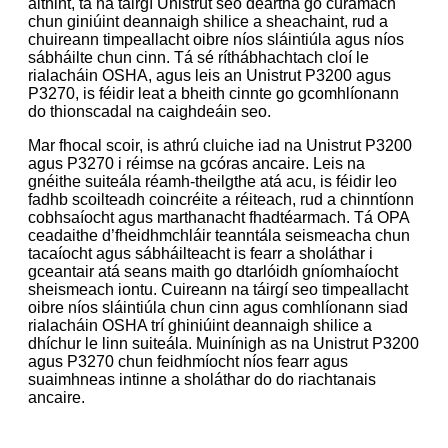
aithint, tá na táirgí Unistrut seo deartha go cúramach
chun giniúint deannaigh shilice a sheachaint, rud a
chuireann timpeallacht oibre níos sláintiúla agus níos
sábháilte chun cinn. Tá sé ríthábhachtach cloí le
rialacháin OSHA, agus leis an Unistrut P3200 agus
P3270, is féidir leat a bheith cinnte go gcomhlíonann
do thionscadal na caighdeáin seo.
Mar fhocal scoir, is athrú cluiche iad na Unistrut P3200
agus P3270 i réimse na gcóras ancaire. Leis na
gnéithe suiteála réamh-theilgthe atá acu, is féidir leo
fadhb scoilteadh coincréite a réiteach, rud a chinntíonn
cobhsaíocht agus marthanacht fhadtéarmach. Tá OPA
ceadaithe d’fheidhmchláir teanntála seismeacha chun
tacaíocht agus sábháilteacht is fearr a sholáthar i
gceantair atá seans maith go dtarlóidh gníomhaíocht
sheismeach iontu. Cuireann na táirgí seo timpeallacht
oibre níos sláintiúla chun cinn agus comhlíonann siad
rialacháin OSHA trí ghiniúint deannaigh shilice a
dhíchur le linn suiteála. Muinínigh as na Unistrut P3200
agus P3270 chun feidhmíocht níos fearr agus
suaimhneas intinne a sholáthar do do riachtanais
ancaire.