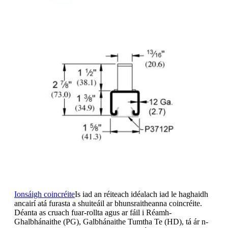
Ionsáigh coincréite
Is iad an réiteach idéalach iad le haghaidh
ancairí atá furasta a shuiteáil ar bhunsraitheanna coincréite.
Déanta as cruach fuar-rollta agus ar fáil i Réamh-
Ghalbhánaithe (PG), Galbhánaithe Tumtha Te (HD), tá ár n-