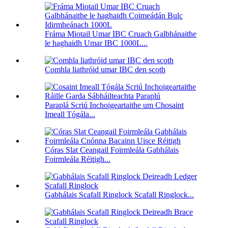
Fráma Miotail Umar IBC Cruach Galbhánaithe
le haghaidh Umar IBC 1000L...
Comhla liathróid umar IBC den scoth
Paraplá Scriú Inchoigeartaithe um Chosaint
Imeall Tógála...
Córas Slat Ceangail Foirmleála Gabhálais
Foirmleála Réitigh...
Gabhálais Scafall Ringlock Scafall Ringlock...