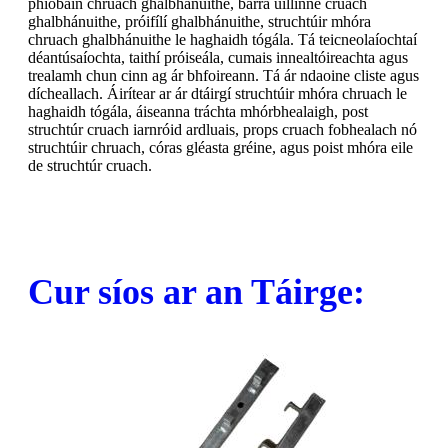
phíobáin chruach ghalbhánuithe, barra uillinne cruach
ghalbhánuithe, próifílí ghalbhánuithe, struchtúir mhóra
chruach ghalbhánuithe le haghaidh tógála. Tá teicneolaíochtaí
déantúsaíochta, taithí próiseála, cumais innealtóireachta agus
trealamh chun cinn ag ár bhfoireann. Tá ár ndaoine cliste agus
dícheallach. Áirítear ar ár dtáirgí struchtúir mhóra chruach le
haghaidh tógála, áiseanna tráchta mhórbhealaigh, post
struchtúr cruach iarnróid ardluais, props cruach fobhealach nó
struchtúir chruach, córas gléasta gréine, agus poist mhóra eile
de struchtúr cruach.
Cur síos ar an Táirge: