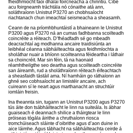
fheidhmíocht faoi dhálaí foircneacha a chinntiú. Cibé
acu foirgneamh tráchtála nó cónaithe atá ann,
soláthraíonn Unistrut P3270 an chobhsaíocht
riachtanach chun imeachtaí seismeacha a sheasamh.
Ceann de na príomhbhuntáistí a bhaineann le Unistrut
P3200 agus P3270 ná an cumas fadhbanna scoilteadh
coincréite a réiteach. D’fhéadfadh sé go mbeadh
deacrachtaí ag modhanna ancaire traidisiúnta an
leibhéal céanna sábháilteachta agus feidhmíochta a
sholáthar nuair a bhíonn scoilteanna féideartha i láthair
sa choincréit. Mar sin féin, tá na haonaid
réamhtheilgthe seo deartha agus scoilteadh coincréite
san áireamh, rud a sholáthraíonn réiteach éifeachtach
a sheasfaidh tástáil ama. Ní hamháin go ráthaíonn an
ghné seo cobhsaíocht an limistéir ancaire, ach
cuireann sí le neart agus marthanacht an struchtúir
iomláin freisin.
Ina theannta sin, tugann an Unistrut P3200 agus P3270
tús áite don tsábháilteacht le linn na suiteála. Is ábhar
guaiseach é deannach shilice a tháirgtear le linn
próiseas tógála áirithe a chruthaíonn riosca
tromchúiseach sláinte d’oibrithe agus d’aon duine in
aice láimhe. Agus tábhacht na sábháilteachta ceirde á