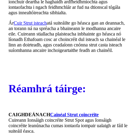
ionchuir deartha le haghaidh ardfheidhmíochta agus
iontaofachta i ngach feidhmchlár ar fud na dtionscal tógála
agus innealtóireachta sibhialta.
Ár
Cuir Strut isteach
atá suiteáilte go héasca gan an deannach,
an torann ná na spréacha a bhaineann le modhanna ancaire
eile. Cuireann stiallacha plaisteacha inbhainte go héasca nó
líonadh Ethafoam cosc ​​ar choincréit dul isteach sa chainéal le
linn an doirteadh, agus ceadaíonn cnónna strut casta isteach
suíomhanna ancaire inchoigeartaithe feadh an chainéil.
Réamhrá táirge:
CAIGHDEÁNACH
Cainéal Strut coincréite
Cuireann Ionsáigh coincréite Strut Spot agus Ionsáigh
coincréite leanúnacha cumas iontaofa iompair ualaigh ar fáil le
suiteáil éasca.