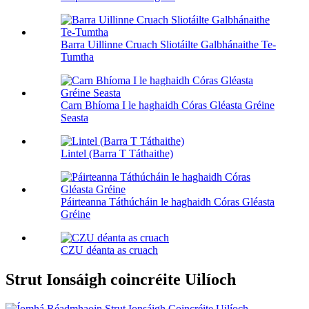
Barra Uillinne Cruach Sliotáilte Galbhánaithe Te-
Tumtha
Carn Bhíoma I le haghaidh Córas Gléasta Gréine
Seasta
Lintel (Barra T Táthaithe)
Páirteanna Táthúcháin le haghaidh Córas Gléasta
Gréine
CZU déanta as cruach
Strut Ionsáigh coincréite Uilíoch