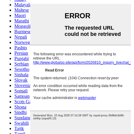
Malayalam
Maltese
Maori
Marathi
Mongolian
Burmese
Nepali
Norwegian
Pashto
Persian
Punjabi
Serbian
Sesotho
Sinhala
Slovak
Slovenian
Somali
Samoan
Scots Gaelic
Shona
Sindhi
Sundanese
Swahili
Tajik
Tamil