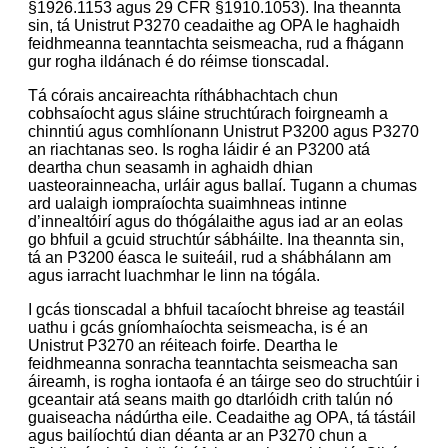
§1926.1153 agus 29 CFR §1910.1053). Ina theannta
sin, tá Unistrut P3270 ceadaithe ag OPA le haghaidh
feidhmeanna teanntachta seismeacha, rud a fhágann
gur rogha ildánach é do réimse tionscadal.
Tá córais ancaireachta ríthábhachtach chun
cobhsaíocht agus sláine struchtúrach foirgneamh a
chinntiú agus comhlíonann Unistrut P3200 agus P3270
an riachtanas seo. Is rogha láidir é an P3200 atá
deartha chun seasamh in aghaidh dhian
uasteorainneacha, urláir agus ballaí. Tugann a chumas
ard ualaigh iompraíochta suaimhneas intinne
d’innealtóirí agus do thógálaithe agus iad ar an eolas
go bhfuil a gcuid struchtúr sábháilte. Ina theannta sin,
tá an P3200 éasca le suiteáil, rud a shábhálann am
agus iarracht luachmhar le linn na tógála.
I gcás tionscadal a bhfuil tacaíocht bhreise ag teastáil
uathu i gcás gníomhaíochta seismeacha, is é an
Unistrut P3270 an réiteach foirfe. Deartha le
feidhmeanna sonracha teanntachta seismeacha san
áireamh, is rogha iontaofa é an táirge seo do struchtúir i
gceantair atá seans maith go dtarlóidh crith talún nó
guaiseacha nádúrtha eile. Ceadaithe ag OPA, tá tástáil
agus bailíochtú dian déanta ar an P3270 chun a