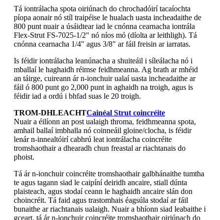
Tá iontrálacha spota oiriúnach do chrochadóirí tacaíochta
píopa aonair nó stíl traipéise le hualach uasta incheadaithe de
800 punt nuair a úsáidtear iad le cnónna cearnacha iontrála
Flex-Strut FS-7025-1/2" nó níos mó (díolta ar leithligh). Tá
cnónna cearnacha 1/4" agus 3/8" ar fáil freisin ar iarratas.
Is féidir iontrálacha leanúnacha a shuiteáil i síleálacha nó i
mballaí le haghaidh réimse feidhmeanna. Ag brath ar mhéid
an táirge, cuireann ár n-ionchuir ualaí uasta incheadaithe ar
fáil ó 800 punt go 2,000 punt in aghaidh na troigh, agus is
féidir iad a ordú i bhfad suas le 20 troigh.
TROM-DHLEACHT
Cainéal Strut coincréite
Nuair a éilíonn an post ualaigh throma, feidhmeanna spota,
amhail ballaí imbhalla nó coinneáil gloine/clocha, is féidir
lenár n-innealtóirí cabhrú leat iontrálacha coincréite
tromshaothair a dhearadh chun freastal ar riachtanais do
phoist.
Tá ár n-ionchuir coincréite tromshaothair galbhánaithe tumtha
te agus tagann siad le caipíní deiridh ancaire, stiall dúnta
plaisteach, agus stodaí ceann le haghaidh ancaire slán don
choincréit. Tá faid agus trastomhais éagsúla stodaí ar fáil
bunaithe ar riachtanais ualaigh. Nuair a bhíonn siad leabaithe i
gceart, tá ár n-ionchuir coincréite tromshaothair oiriúnach do