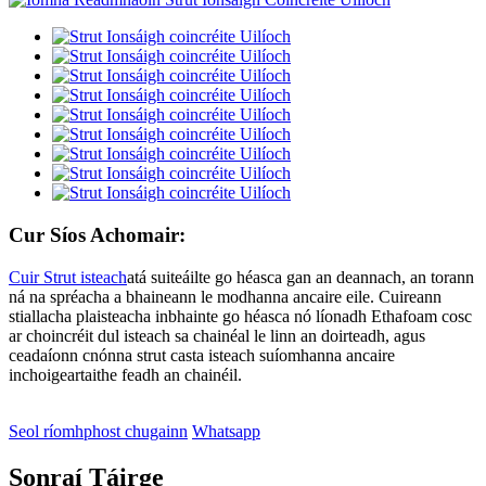
Cur Síos Achomair:
Cuir Strut isteach
atá suiteáilte go héasca gan an deannach, an torann
ná na spréacha a bhaineann le modhanna ancaire eile. Cuireann
stiallacha plaisteacha inbhainte go héasca nó líonadh Ethafoam cosc ​​
ar choincréit dul isteach sa chainéal le linn an doirteadh, agus
ceadaíonn cnónna strut casta isteach suíomhanna ancaire
inchoigeartaithe feadh an chainéil.
Seol ríomhphost chugainn
Whatsapp
Sonraí Táirge