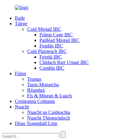
Baile
Táirge
Cuid Miotail IBC
Fráma Cage IBC
Pailléad Miotail IBC
Feadán IBC
Cuid Plaisteach IBC
Feistiú IBC
Clúdach Barr Umair IBC
Comhla IBC
Fúinn
Teastas
Turas Monarcha
Réamhrá
Fís & Misean & Luach
Ceisteanna Coitianta
Nuacht
Nuacht na Cuideachta
Nuacht Thionsclaíoch
Déan Teagmháil Linn