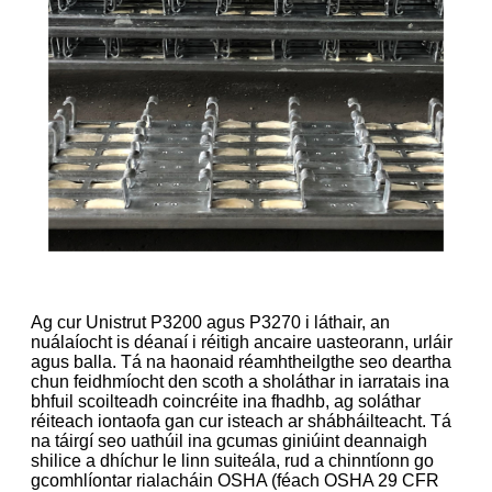
Ag cur Unistrut P3200 agus P3270 i láthair, an
nuálaíocht is déanaí i réitigh ancaire uasteorann, urláir
agus balla. Tá na haonaid réamhtheilgthe seo deartha
chun feidhmíocht den scoth a sholáthar in iarratais ina
bhfuil scoilteadh coincréite ina fhadhb, ag soláthar
réiteach iontaofa gan cur isteach ar shábháilteacht. Tá
na táirgí seo uathúil ina gcumas giniúint deannaigh
shilice a dhíchur le linn suiteála, rud a chinntíonn go
gcomhlíontar rialacháin OSHA (féach OSHA 29 CFR