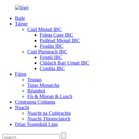
Baile
Táirge
Cuid Miotail IBC
Fráma Cage IBC
Pailléad Miotail IBC
Feadán IBC
Cuid Plaisteach IBC
Feistiú IBC
Clúdach Barr Umair IBC
Comhla IBC
Fúinn
Teastas
Turas Monarcha
Réamhrá
Fís & Misean & Luach
Ceisteanna Coitianta
Nuacht
Nuacht na Cuideachta
Nuacht Thionsclaíoch
Déan Teagmháil Linn