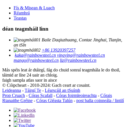
Fís & Misean & Luach
Réamhrá
Teastas
déan teagmháil linn
Baile Daqiuzhuang, Contae Jinghai, Tianjin,
an tSín
+86 13920397257
kaka@rainbowsteel.cn
yingying@rainbowsteel.cn
mango@rainbowsteel.cn
liz@rainbowsteel.cn
Más spéis leat ár dtáirgí, fág do chuid sonraí teagmhála le do thoil,
táimid ar líne 24 uair an chloig.
faigh sampla atlas saor in aisce
© Cóipcheart - 2010-2024: Gach ceart ar cosaint.
Leideanna
-
Táirgí Te
-
Léarscáil an tSuímh
Prop Cruach
-
Córas Scafall
-
Córas foirmleoireachta
-
Córais
Rianaithe Gréine
-
Córas Gléasta Talún
-
post balla coinneála / lintilí