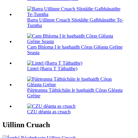
Barra Uillinne Cruach Sliotáilte Galbhánaithe Te-
Tumtha
Carn Bhíoma I le haghaidh Córas Gléasta Gréine
Seasta
Lintel (Barra T Táthaithe)
Páirteanna Táthúcháin le haghaidh Córas Gléasta
Gréine
CZU déanta as cruach
Uillinn Cruach