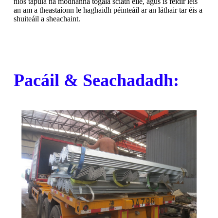
níos tapúla ná modhanna tógála sciath eile, agus is féidir leis
an am a theastaíonn le haghaidh péinteáil ar an láthair tar éis a
shuiteáil a sheachaint.
Pacáil & Seachadadh: