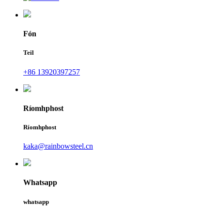
Fón
Teil
+86 13920397257
Ríomhphost
Ríomhphost
kaka@rainbowsteel.cn
Whatsapp
whatsapp