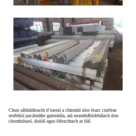
Chun sábháilteacht d’earraí a chinntiú níos fearr, cuirfear
seirbhísí pacáistithe gairmiúla, atá neamhdhíobhálach don
chomhshaol, áisiúil agus éifeachtach ar fáil.