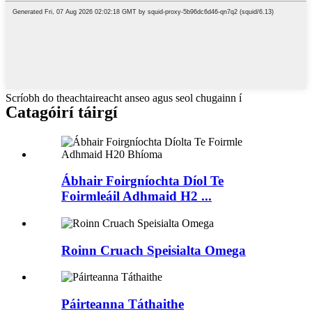
Scríobh do theachtaireacht anseo agus seol chugainn í
Catagóirí táirgí
Ábhair Foirgníochta Díol Te
Foirmleáil Adhmaid H2 ...
Roinn Cruach Speisialta Omega
Páirteanna Táthaithe