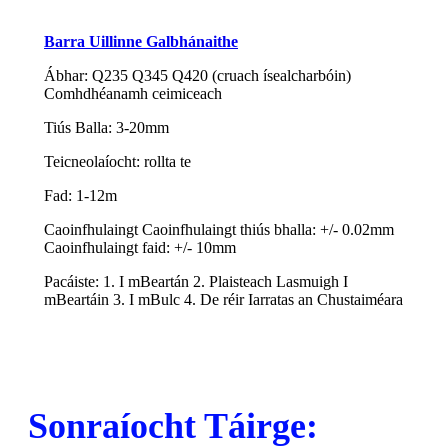
Barra Uillinne Galbhánaithe
Ábhar: Q235 Q345 Q420 (cruach ísealcharbóin)
Comhdhéanamh ceimiceach
Tiús Balla: 3-20mm
Teicneolaíocht: rollta te
Fad: 1-12m
Caoinfhulaingt Caoinfhulaingt thiús bhalla: +/- 0.02mm
Caoinfhulaingt faid: +/- 10mm
Pacáiste: 1. I mBeartán 2. Plaisteach Lasmuigh I
mBeartáin 3. I mBulc 4. De réir Iarratas an Chustaiméara
Sonraíocht Táirge: