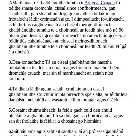
2.
Marthanach: Ghalbhánuithe tumtha te
Aingeal Cruach
Tá
tréithe snasta dromchla, ciseal since aonfhoirmeach, gan
sceitheadh, gan sleamhnú drip, greamaitheacht láidir agus
friotaíocht láidir creimeadh aige. I dtimpeallacht fo-uirbeach,
is féidir tiús caighdeánach an chiseal meirge-dhíonach
ghalbhánuithe tumtha te a choinneáil ar feadh níos mó ná 50
bliain gan deisiú; i gceantair uirbeacha nó amach ón gcósta, is
féidir tiús caighdeánach an chiseal meirge-dhíonach
ghalbhánuithe tumtha te a choinneáil ar feadh 20 bliain. Ní gá
é a dheisiú.
3.
Dea-iontaofacht: Tá an ciseal ghalbhánuithe nasctha
miotalóireachta leis an cruach agus bíonn sé ina chuid den
dromchla cruach, mar sin tá marthanacht an sciath níos
iontaofa.
4.
Tá diana láidir ag an sciath: cruthaíonn an ciseal
ghalbhánuithe struchtúr miotalóireachta speisialta, ar féidir leis
damáiste meicniúil a sheasamh le linn iompair agus úsáide.
5.
Cosaint chuimsitheach: Is féidir gach cuid den chuid
phlátáilte a ghalbhánú, fiú sa dúlagar, sa choirnéal géar agus
san áit fholaithe is féidir í a chosaint go hiomlán;
6.
Sábháil ama agus sábháil saothair: tá an próiseas galbhánú