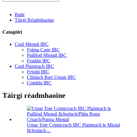
Baile
Táirgí Réadmhaoine
Catagóirí
Cuid Miotail IBC
Fráma Cage IBC
Pailléad Miotail IBC
Feadán IBC
Cuid Plaisteach IBC
Feistiú IBC
Clúdach Barr Umair IBC
Comhla IBC
Táirgí réadmhaoine
Umar Tote Ceimiceach IBC Plaisteach le Miotal
Ilchodach ...