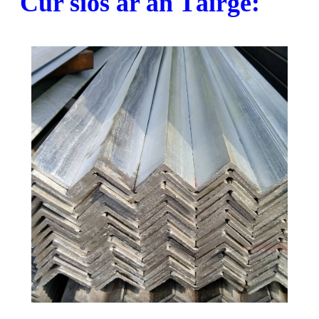
Cur síos ar an Táirge: