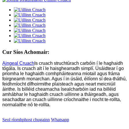
Cur Síos Achomair:
Aingeal Cruach
Is cruach struchtúrach carbóin í le haghaidh
tógála. Is cruach alt í le haisghearradh simplí. Úsáidtear í go
príomha le haghaidh comhpháirteanna miotail agus fráma
foirgneamh monarchan. Agus í in úsáid, éilíonn sí dea-tháthú,
feidhmíocht dífhoirmithe plaisteach agus neart meicniúil
áirithe. Is billéid chearnacha ísealcharbóin iad na billéid
amhábhar le haghaidh cruach uillinne a tháirgeadh, agus
seachadtar an cruach uillinne críochnaithe i riocht te-rollta,
normalaithe nó te-rollta.
Seol ríomhphost chugainn
Whatsapp