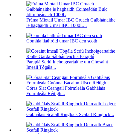
Fráma Miotail Umar IBC Cruach Galbhánaithe
le haghaidh Umar IBC 1000L...
Comhla liathróid umar IBC den scoth
Paraplá Scriú Inchoigeartaithe um Chosaint
Imeall Tógála...
Córas Slat Ceangail Foirmleála Gabhálais
Foirmleála Réitigh...
Gabhálais Scafall Ringlock Scafall Ringlock...