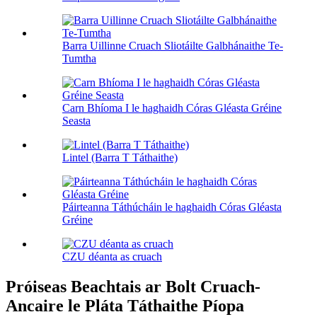
Barra Uillinne Cruach Sliotáilte Galbhánaithe Te-
Tumtha
Carn Bhíoma I le haghaidh Córas Gléasta Gréine
Seasta
Lintel (Barra T Táthaithe)
Páirteanna Táthúcháin le haghaidh Córas Gléasta
Gréine
CZU déanta as cruach
Próiseas Beachtais ar Bolt Cruach-
Ancaire le Pláta Táthaithe Píopa