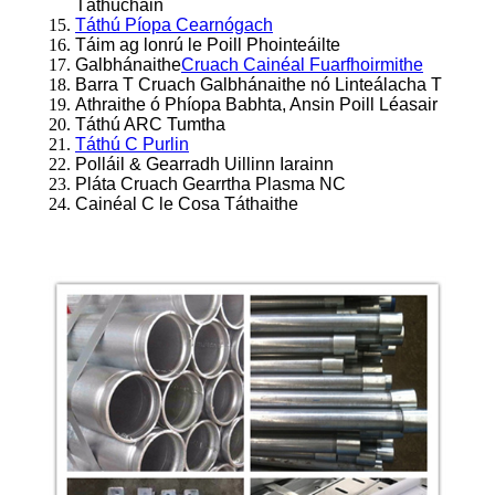
Táthúcháin
Táthú Píopa Cearnógach
Táim ag lonrú le Poill Phointeáilte
Galbhánaithe
Cruach Cainéal Fuarfhoirmithe
Barra T Cruach Galbhánaithe nó Linteálacha T
Athraithe ó Phíopa Babhta, Ansin Poill Léasair
Táthú ARC Tumtha
Táthú C Purlin
Polláil & Gearradh Uillinn Iarainn
Pláta Cruach Gearrtha Plasma NC
Cainéal C le Cosa Táthaithe