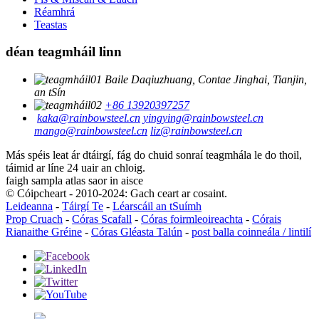
Réamhrá
Teastas
déan teagmháil linn
Baile Daqiuzhuang, Contae Jinghai, Tianjin,
an tSín
+86 13920397257
kaka@rainbowsteel.cn
yingying@rainbowsteel.cn
mango@rainbowsteel.cn
liz@rainbowsteel.cn
Más spéis leat ár dtáirgí, fág do chuid sonraí teagmhála le do thoil,
táimid ar líne 24 uair an chloig.
faigh sampla atlas saor in aisce
© Cóipcheart - 2010-2024: Gach ceart ar cosaint.
Leideanna
-
Táirgí Te
-
Léarscáil an tSuímh
Prop Cruach
-
Córas Scafall
-
Córas foirmleoireachta
-
Córais
Rianaithe Gréine
-
Córas Gléasta Talún
-
post balla coinneála / lintilí