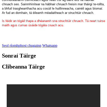
chruach seo. Sainmhínítear na hábhair chruach freisin mar tháirgí te-rollta,
a bhfuil trasghearrthacha acu cosúil le huillinneacha, cainéil agus bíomaí.
Ar fud an domhain, tá éileamh méadaitheach ar struchtúir chruach.
Is féidir an tógáil thapa a dhéanamh sna struchtúir chruach. Tá neart tuirse
maith agus cumas úsáide tógála cruach acu.
Seol ríomhphost chugainn
Whatsapp
Sonraí Táirge
Clibeanna Táirge