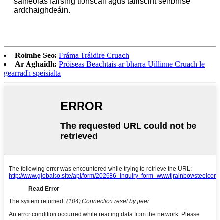
saineolas fairsing tionscail agus tairiscint seirbhíse
ardchaighdeáin.
Roimhe Seo:
Fráma Tráidire Cruach
Ar Aghaidh:
Próiseas Beachtais ar bharra Uillinne Cruach le
gearradh speisialta