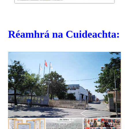
Réamhrá na Cuideachta: