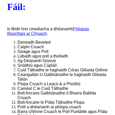
Fáil:
Is féidir linn cineálacha a dhéanamh
Próiseas
Beachtais ar Chruach
.
Deireadh Beveled
Caipín Cruach
Swage agus Poll
Lúbadh agus poll a tholladh
Ag Déanamh Groove
Snáithiú agus Cúpláil
Cuid Táthaithe le haghaidh Córas Gléasta Gréine
Ceangaltán U Galbhánaithe le haghaidh Gléasta
Talún
Píopa Cruach a Leacú & a Phoilliú
Cainéal C le Cuid Táthaithe
Bolt Ancaire Galbhánaithe ó Bharra Babhta
Cruach
Bolt Ancaire le Pláta Táthaithe Píopa
Poill a dhéanamh ar phíopa cruach
Barra Uillinne Cruach le Poll Puntáilte agus Pláta