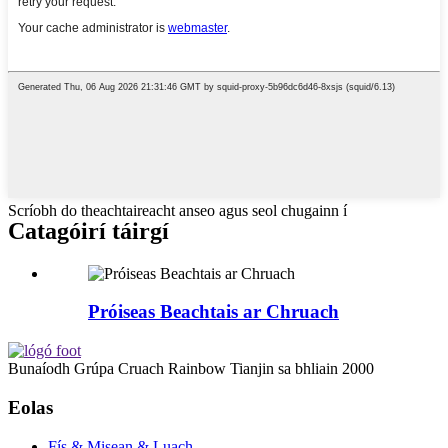
Scríobh do theachtaireacht anseo agus seol chugainn í
Catagóirí táirgí
Próiseas Beachtais ar Chruach
Bunaíodh Grúpa Cruach Rainbow Tianjin sa bhliain 2000
Eolas
Fís & Misean & Luach