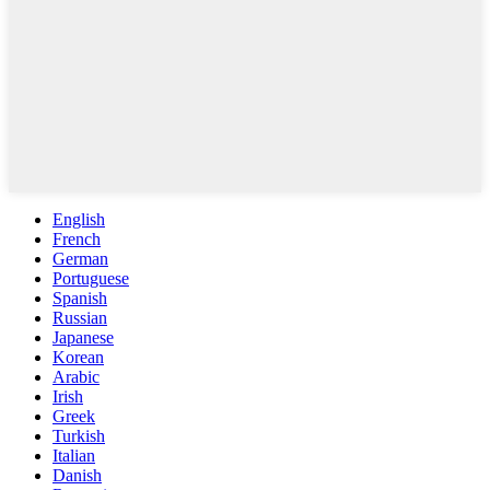
English
French
German
Portuguese
Spanish
Russian
Japanese
Korean
Arabic
Irish
Greek
Turkish
Italian
Danish