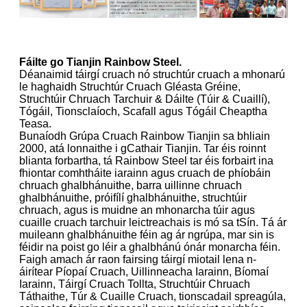
Fáilte go Tianjin Rainbow Steel.
Déanaimid táirgí cruach nó struchtúr cruach a mhonarú
le haghaidh Struchtúr Cruach Gléasta Gréine,
Struchtúir Chruach Tarchuir & Dáilte (Túir & Cuaillí),
Tógáil, Tionsclaíoch, Scafall agus Tógáil Cheaptha
Teasa.
Bunaíodh Grúpa Cruach Rainbow Tianjin sa bhliain
2000, atá lonnaithe i gCathair Tianjin. Tar éis roinnt
blianta forbartha, tá Rainbow Steel tar éis forbairt ina
fhiontar comhtháite iarainn agus cruach de phíobáin
chruach ghalbhánuithe, barra uillinne chruach
ghalbhánuithe, próifílí ghalbhánuithe, struchtúir
chruach, agus is muidne an mhonarcha túir agus
cuaille cruach tarchuir leictreachais is mó sa tSín. Tá ár
muileann ghalbhánuithe féin ag ár ngrúpa, mar sin is
féidir na poist go léir a ghalbhánú ónár monarcha féin.
Faigh amach ár raon fairsing táirgí miotail lena n-
áirítear Píopaí Cruach, Uillinneacha Iarainn, Bíomaí
Iarainn, Táirgí Cruach Tollta, Struchtúir Chruach
Táthaithe, Túr & Cuaille Cruach, tionscadail spreagúla,