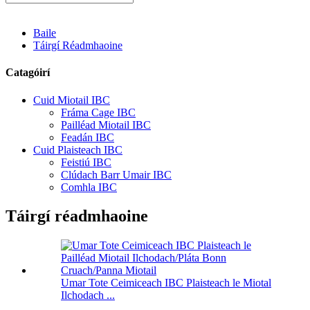
Baile
Táirgí Réadmhaoine
Catagóirí
Cuid Miotail IBC
Fráma Cage IBC
Pailléad Miotail IBC
Feadán IBC
Cuid Plaisteach IBC
Feistiú IBC
Clúdach Barr Umair IBC
Comhla IBC
Táirgí réadmhaoine
Umar Tote Ceimiceach IBC Plaisteach le Miotal
Ilchodach ...