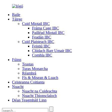
Baile
Táirge
Cuid Miotail IBC
Fráma Cage IBC
Pailléad Miotail IBC
Feadán IBC
Cuid Plaisteach IBC
Feistiú IBC
Clúdach Barr Umair IBC
Comhla IBC
Fúinn
Teastas
Turas Monarcha
Réamhrá
Fís & Misean & Luach
Ceisteanna Coitianta
Nuacht
Nuacht na Cuideachta
Nuacht Thionsclaíoch
Déan Teagmháil Linn