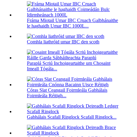
Fráma Miotail Umar IBC Cruach Galbhánaithe
le haghaidh Umar IBC 1000L...
Comhla liathróid umar IBC den scoth
Paraplá Scriú Inchoigeartaithe um Chosaint
Imeall Tógála...
Córas Slat Ceangail Foirmleála Gabhálais
Foirmleála Réitigh...
Gabhálais Scafall Ringlock Scafall Ringlock...