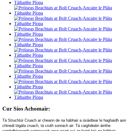
Cur Síos Achomair:
Tá Struchtúr Cruach ar cheann de na hábhair a úsáidtear le haghaidh aon
chineál tógála cruach, tá cruth sonrach air. Tá caighdeáin áirithe
comhdhéanamh ceimiceach agus neart cuí ag baint leis na hábhair