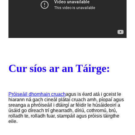
Cur síos ar an Táirge:
Próiseáil dhomhain cruach
agus is éard atá i gceist le
hiarann ​​ná gach cineál plátaí cruach amh, píopaí agus
sreanga a phróiseáil i dtáirgí ar féidir le húsáideoirí a
úsáid go díreach trí ghearradh, díriú, cothromú, brú,
rolladh te, rolladh fuar, stampáil agus próisis táirgthe
eile.