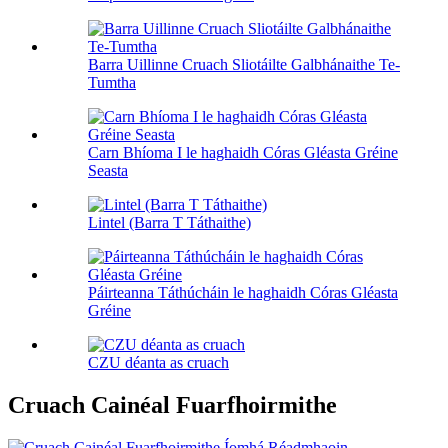
Barra Uillinne Cruach Sliotáilte Galbhánaithe Te-
Tumtha
Carn Bhíoma I le haghaidh Córas Gléasta Gréine
Seasta
Lintel (Barra T Táthaithe)
Páirteanna Táthúcháin le haghaidh Córas Gléasta
Gréine
CZU déanta as cruach
Cruach Cainéal Fuarfhoirmithe