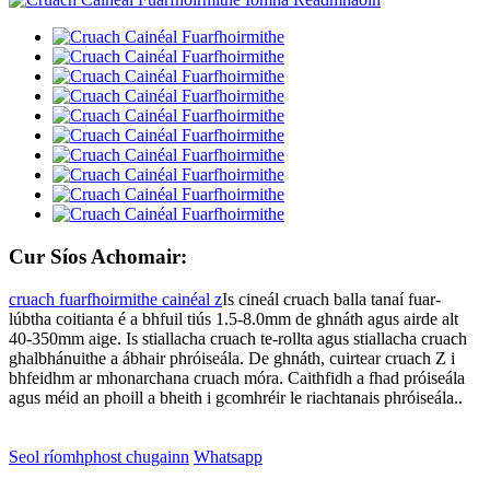
Cur Síos Achomair:
cruach fuarfhoirmithe cainéal z
Is cineál cruach balla tanaí fuar-
lúbtha coitianta é a bhfuil tiús 1.5-8.0mm de ghnáth agus airde alt
40-350mm aige. Is stiallacha cruach te-rollta agus stiallacha cruach
ghalbhánuithe a ábhair phróiseála. De ghnáth, cuirtear cruach Z i
bhfeidhm ar mhonarchana cruach móra. Caithfidh a fhad próiseála
agus méid an phoill a bheith i gcomhréir le riachtanais phróiseála.
.
Seol ríomhphost chugainn
Whatsapp