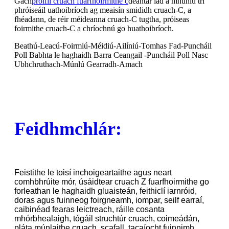
Gach
próifíl cruach fuarfhoirmithe c
déantar iad a mhúnlú trí
phróiseáil uathoibríoch ag meaisín smididh cruach-C, a
fhéadann, de réir méideanna cruach-C tugtha, próiseas
foirmithe cruach-C a chríochnú go huathoibríoch.
Beathú-Leacú-Foirmiú-Méidiú-Ailíniú-Tomhas Fad-Puncháil
Poll Babhta le haghaidh Barra Ceangail -Puncháil Poll Nasc
Ubhchruthach-Múnlú Gearradh-Amach
Feidhmchlár:
Feistithe le toisí inchoigeartaithe agus neart
comhbhrúite mór, úsáidtear cruach Z fuarfhoirmithe go
forleathan le haghaidh gluaisteán, feithiclí iarnróid,
doras agus fuinneog foirgneamh, iompar, seilf earraí,
caibinéad fearas leictreach, ráille cosanta
mhórbhealaigh, tógáil struchtúr cruach, coimeádán,
pláta múnlaithe cruach, scafall, tacaíocht fuinnimh