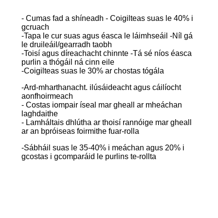
- Cumas fad a shíneadh - Coigilteas suas le 40% i
gcruach
-Tapa le cur suas agus éasca le láimhseáil -Níl gá
le druileáil/gearradh taobh
-Toisí agus díreachacht chinnte -Tá sé níos éasca
purlin a thógáil ná cinn eile
-Coigilteas suas le 30% ar chostas tógála
-Ard-mharthanacht. ilúsáideacht agus cáilíocht
aonfhoirmeach
- Costas iompair íseal mar gheall ar mheáchan
laghdaithe
- Lamháltais dhlútha ar thoisí rannóige mar gheall
ar an bpróiseas foirmithe fuar-rolla
-Sábháil suas le 35-40% i meáchan agus 20% i
gcostas i gcomparáid le purlins te-rollta