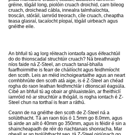
gréine, tógáil long, piolóin cruach droichid, carn bileog
cruach, droichead cábla, innealra talmhaíochta,
troscán, stóráil, iarnród treorach, cíle cruach, cheaptha
teasa glasraí, tacaíocht píopaí, tógáil uirbeach agus
gnéithe eile.
An bhfuil tú ag lorg réiteach iontaofa agus éifeachtúil
do do thionscadal struchtúir cruach? Ná breathnaigh
níos faide ná Z-Steel, an cruach tanaí-bhalla
fuarfhoirmithe is fearr de cháilíocht agus feidhmíocht
den scoth. Leis an méid inchoigeartaithe agus an neart
comhbhrúite den scoth atá aige, is é Z-Steel an chéad
rogha do raon leathan feidhmchlár i dtionscail éagsúla.
Cibé an bhfuil tú ag obair ar ghluaisteáin, ar fheithiclí
iarnróid nó ar struchtúir a thógáil, is rogha iontach é Z-
Steel chun na torthaí is fearr a ráthú.
Ceann de na gnéithe den scoth de Z-Steel ná a
solúbthacht. Tá an raon tiús ó 1.5mm go 8.0mm, agus
tá airde an ailt ó 40mm go 350mm, agus is féidir é sin a
shaincheapadh de réir do riachtanais shonracha. Mar
gheall ar an tsolúbthacht seo, tá Z-Steel oiriúnach go