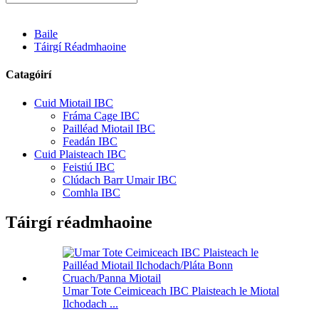
Baile
Táirgí Réadmhaoine
Catagóirí
Cuid Miotail IBC
Fráma Cage IBC
Pailléad Miotail IBC
Feadán IBC
Cuid Plaisteach IBC
Feistiú IBC
Clúdach Barr Umair IBC
Comhla IBC
Táirgí réadmhaoine
Umar Tote Ceimiceach IBC Plaisteach le Miotal
Ilchodach ...