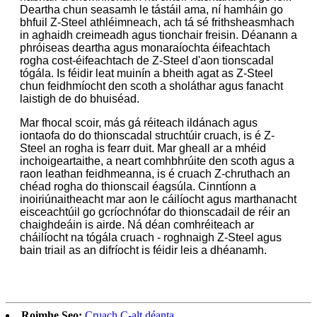
Deartha chun seasamh le tástáil ama, ní hamháin go
bhfuil Z-Steel athléimneach, ach tá sé frithsheasmhach
in aghaidh creimeadh agus tionchair freisin. Déanann a
phróiseas deartha agus monaraíochta éifeachtach
rogha cost-éifeachtach de Z-Steel d'aon tionscadal
tógála. Is féidir leat muinín a bheith agat as Z-Steel
chun feidhmíocht den scoth a sholáthar agus fanacht
laistigh de do bhuiséad.
Mar fhocal scoir, más gá réiteach ildánach agus
iontaofa do do thionscadal struchtúir cruach, is é Z-
Steel an rogha is fearr duit. Mar gheall ar a mhéid
inchoigeartaithe, a neart comhbhrúite den scoth agus a
raon leathan feidhmeanna, is é cruach Z-chruthach an
chéad rogha do thionscail éagsúla. Cinntíonn a
inoiriúnaitheacht mar aon le cáilíocht agus marthanacht
eisceachtúil go gcríochnófar do thionscadail de réir an
chaighdeáin is airde. Ná déan comhréiteach ar
cháilíocht na tógála cruach - roghnaigh Z-Steel agus
bain triail as an difríocht is féidir leis a dhéanamh.
Roimhe Seo:
Cruach C-alt déanta