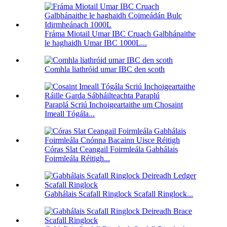
Fráma Miotail Umar IBC Cruach Galbhánaithe
le haghaidh Umar IBC 1000L...
Comhla liathróid umar IBC den scoth
Paraplá Scriú Inchoigeartaithe um Chosaint
Imeall Tógála...
Córas Slat Ceangail Foirmleála Gabhálais
Foirmleála Réitigh...
Gabhálais Scafall Ringlock Scafall Ringlock...