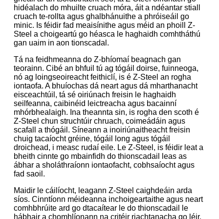
hidéalach do mhuilte cruach móra, áit a ndéantar stiall
cruach te-rollta agus ghalbhánuithe a phróiseáil go
minic. Is féidir fad meaisínithe agus méid an phoill Z-
Steel a choigeartú go héasca le haghaidh comhtháthú
gan uaim in aon tionscadal.
Tá na feidhmeanna do Z-bhíomaí beagnach gan
teorainn. Cibé an bhfuil tú ag tógáil doirse, fuinneoga,
nó ag loingseoireacht feithiclí, is é Z-Steel an rogha
iontaofa. A bhuíochas dá neart agus dá mharthanacht
eisceachtúil, tá sé oiriúnach freisin le haghaidh
seilfeanna, caibinéid leictreacha agus bacainní
mhórbhealaigh. Ina theannta sin, is rogha den scoth é
Z-Steel chun struchtúir chruach, coimeádáin agus
scafall a thógáil. Síneann a inoiriúnaitheacht freisin
chuig tacaíocht gréine, tógáil long agus tógáil
droichead, i measc rudaí eile. Le Z-Steel, is féidir leat a
bheith cinnte go mbainfidh do thionscadail leas as
ábhar a sholáthraíonn iontaofacht, cobhsaíocht agus
fad saoil.
Maidir le cáilíocht, leagann Z-Steel caighdeáin arda
síos. Cinntíonn méideanna inchoigeartaithe agus neart
comhbhrúite ard go dtacaítear le do thionscadail le
hábhair a chomhlíonann na critéir riachtanacha go léir.