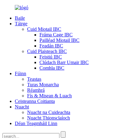
Baile
Táirge
Cuid Miotail IBC
Fráma Cage IBC
Pailléad Miotail IBC
Feadán IBC
Cuid Plaisteach IBC
Feistiú IBC
Clúdach Barr Umair IBC
Comhla IBC
Fúinn
Teastas
Turas Monarcha
Réamhrá
Fís & Misean & Luach
Ceisteanna Coitianta
Nuacht
Nuacht na Cuideachta
Nuacht Thionsclaíoch
Déan Teagmháil Linn