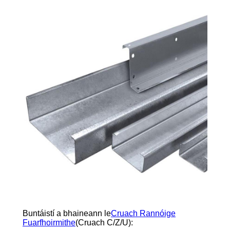
Buntáistí a bhaineann le
Cruach Rannóige
Fuarfhoirmithe
(Cruach C/Z/U):