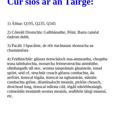
Cur síos ar an Táirge:
1) Ábhar: Q195, Q235, Q345
2) Cóireáil Dromchla: Galbhánaithe, Péint, Barra cainéal
éadrom dubh.
3) Pacáil: I bpacáiste, de réir riachtanais shonracha an
chustaiméara
4) Feidhmchlár: gléasra tionsclaíoch nua-aimseartha, cheaptha
teasa talmhaíochta, monarcha feirmeoireachta ainmhithe,
ollmhargadh stíl stoc, seomra taispeántais gluaisteán, ionad
spóirt, seid cé, struchtúr cruach gléasra cumhachta, áis
aerfoirt, tionscal tógála, tionscal na ngluaisteán, stáisiún
cumhachta gréine, déantúsaíocht meaisín, piolóin chruach,
droichead long, tionscal míleata cúil, tógáil mhórbhealaigh,
coimeádán trealaimh seomra meaisín, sealbhóir táirgí mianraí,
etc.