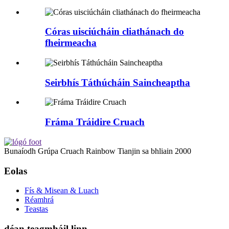
Córas uisciúcháin cliathánach do
fheirmeacha
Seirbhís Táthúcháin Saincheaptha
Fráma Tráidire Cruach
Bunaíodh Grúpa Cruach Rainbow Tianjin sa bhliain 2000
Eolas
Fís & Misean & Luach
Réamhrá
Teastas
déan teagmháil linn