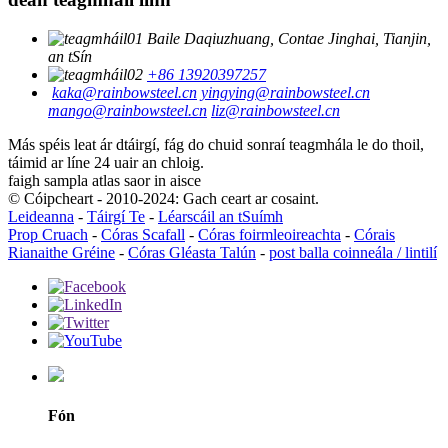
Baile Daqiuzhuang, Contae Jinghai, Tianjin,
an tSín
+86 13920397257
kaka@rainbowsteel.cn
yingying@rainbowsteel.cn
mango@rainbowsteel.cn
liz@rainbowsteel.cn
Más spéis leat ár dtáirgí, fág do chuid sonraí teagmhála le do thoil,
táimid ar líne 24 uair an chloig.
faigh sampla atlas saor in aisce
© Cóipcheart - 2010-2024: Gach ceart ar cosaint.
Leideanna
-
Táirgí Te
-
Léarscáil an tSuímh
Prop Cruach
-
Córas Scafall
-
Córas foirmleoireachta
-
Córais
Rianaithe Gréine
-
Córas Gléasta Talún
-
post balla coinneála / lintilí
Fón