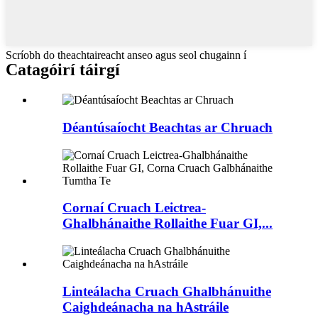
Scríobh do theachtaireacht anseo agus seol chugainn í
Catagóirí táirgí
Déantúsaíocht Beachtas ar Chruach
Cornaí Cruach Leictrea-
Ghalbhánaithe Rollaithe Fuar GI,...
Linteálacha Cruach Ghalbhánuithe
Caighdeánacha na hAstráile